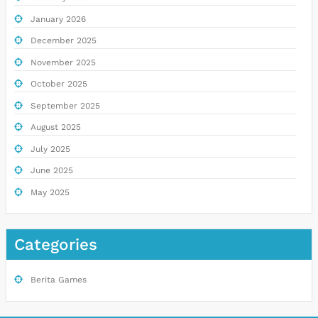
January 2026
December 2025
November 2025
October 2025
September 2025
August 2025
July 2025
June 2025
May 2025
Categories
Berita Games