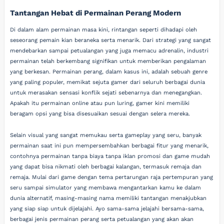
Tantangan Hebat di Permainan Perang Modern
Di dalam alam permainan masa kini, rintangan seperti dihadapi oleh
seseorang pemain kian beraneka serta menarik. Dari strategi yang sangat
mendebarkan sampai petualangan yang juga memacu adrenalin, industri
permainan telah berkembang signifikan untuk memberikan pengalaman
yang berkesan. Permainan perang, dalam kasus ini, adalah sebuah genre
yang paling populer, memikat sejuta gamer dari seluruh berbagai dunia
untuk merasakan sensasi konflik sejati sebenarnya dan menegangkan.
Apakah itu permainan online atau pun luring, gamer kini memiliki
beragam opsi yang bisa disesuaikan sesuai dengan selera mereka.
Selain visual yang sangat memukau serta gameplay yang seru, banyak
permainan saat ini pun mempersembahkan berbagai fitur yang menarik,
contohnya permainan tanpa biaya tanpa iklan promosi dan game mudah
yang dapat bisa nikmati oleh berbagai kalangan, termasuk remaja dan
remaja. Mulai dari game dengan tema pertarungan raja pertempuran yang
seru sampai simulator yang membawa mengantarkan kamu ke dalam
dunia alternatif, masing-masing nama memiliki tantangan menakjubkan
yang siap siap untuk dijelajahi. Ayo sama-sama jelajahi bersama-sama,
berbagai jenis permainan perang serta petualangan yang akan akan