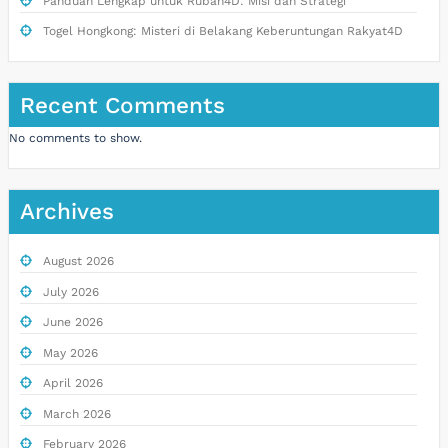
Panduan Lengkap untuk Rubah4D: Misi dan Strategi
Togel Hongkong: Misteri di Belakang Keberuntungan Rakyat4D
Recent Comments
No comments to show.
Archives
August 2026
July 2026
June 2026
May 2026
April 2026
March 2026
February 2026