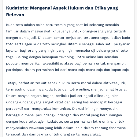
Kudatoto: Mengenai Aspek Hukum dan Etika yang
Relevan
Kuda toto adalah salah satu termin yang saat ini sekarang semakin
familiar dalam masyarakat, khususnya untuk orang-orang yang tertarik
dengan dunia judi. Di dalam sektor perjudian, terutama togel, istilah kuda
toto serta agen kuda toto seringkali ditemui sebagai salah satu pelayanan
layanan bagi orang yang ingin yang ingin mencoba uji peluangnya di toto
togel. Seiring dengan kemajuan teknologi, lotre online kini semakin
populer, memberikan aksesibilitas akses bagi pemain untuk mengambil
partisipasi dalam permainan ini dari mana saja mana saja dan kapan saja.
Tetapi, perhatian terkait aspek hukum serta moral dalam aktivitas judi,
termasuk di dalamnya kuda toto dan lotre online, menjadi amat krusial.
Dalam banyak negara bagian, perilaku judi seringkali dilindungi oleh
undang-undang yang sangat ketat dan sering kali mendapat berbagai
perspektif dari masyarakat komunitas. Diskusi ini ingin menyelidiki
berbagai dimensi perundang-undangan dan moral yang berhubungan
dengan kuda toto, agen kudatoto, serta permainan lotre online, untuk
menyediakan wawasan yang lebih dalam lebih dalam tentang fenomena
tersebut dan dampaknya untuk orang serta masyarakat.