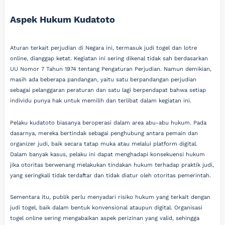
Aspek Hukum Kudatoto
Aturan terkait perjudian di Negara ini, termasuk judi togel dan lotre
online, dianggap ketat. Kegiatan ini sering dikenal tidak sah berdasarkan
UU Nomor 7 Tahun 1974 tentang Pengaturan Perjudian. Namun demikian,
masih ada beberapa pandangan, yaitu satu berpandangan perjudian
sebagai pelanggaran peraturan dan satu lagi berpendapat bahwa setiap
individu punya hak untuk memilih dan terlibat dalam kegiatan ini.
Pelaku kudatoto biasanya beroperasi dalam area abu-abu hukum. Pada
dasarnya, mereka bertindak sebagai penghubung antara pemain dan
organizer judi, baik secara tatap muka atau melalui platform digital.
Dalam banyak kasus, pelaku ini dapat menghadapi konsekuensi hukum
jika otoritas berwenang melakukan tindakan hukum terhadap praktik judi,
yang seringkali tidak terdaftar dan tidak diatur oleh otoritas pemerintah.
Sementara itu, publik perlu menyadari risiko hukum yang terkait dengan
judi togel, baik dalam bentuk konvensional ataupun digital. Organisasi
togel online sering mengabaikan aspek perizinan yang valid, sehingga