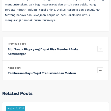
menguntungkan, baik bagi masyarakat dan untuk para pelaku yang
terlibat industri industri togel online. Diskusi terbuka dan penyuluhan
tentang bahaya dan kewajiban perjudian perlu dilakukan untuk
mengurangi dampak buruk buruknya.
Previous post
Slot Tanpa Biaya yang Dapat Bisa Memberi Anda
Kemenangan
Next post
Pembezaan Kayu Togel Tradisional dan Modern
Related Posts
August 3, 2026