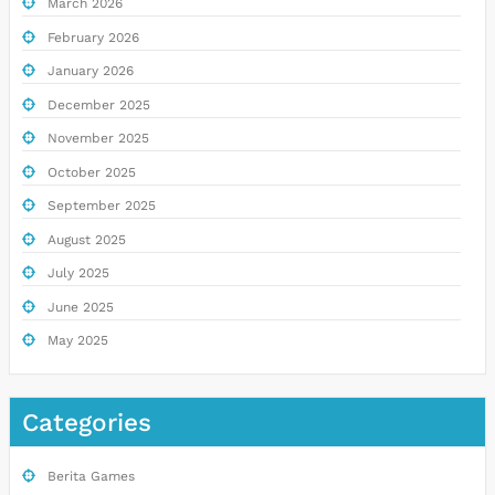
March 2026
February 2026
January 2026
December 2025
November 2025
October 2025
September 2025
August 2025
July 2025
June 2025
May 2025
Categories
Berita Games