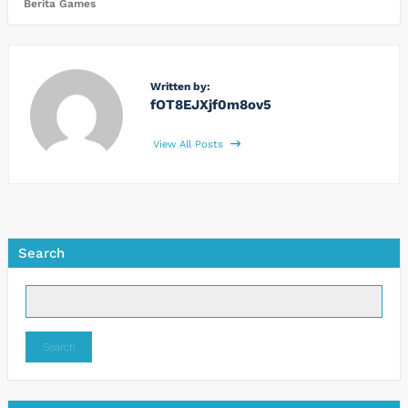
Berita Games
Written by:
fOT8EJXjf0m8ov5
View All Posts
Search
Search