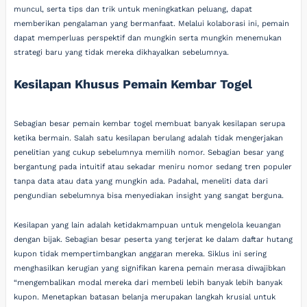
muncul, serta tips dan trik untuk meningkatkan peluang, dapat
memberikan pengalaman yang bermanfaat. Melalui kolaborasi ini, pemain
dapat memperluas perspektif dan mungkin serta mungkin menemukan
strategi baru yang tidak mereka dikhayalkan sebelumnya.
Kesilapan Khusus Pemain Kembar Togel
Sebagian besar pemain kembar togel membuat banyak kesilapan serupa
ketika bermain. Salah satu kesilapan berulang adalah tidak mengerjakan
penelitian yang cukup sebelumnya memilih nomor. Sebagian besar yang
bergantung pada intuitif atau sekadar meniru nomor sedang tren populer
tanpa data atau data yang mungkin ada. Padahal, meneliti data dari
pengundian sebelumnya bisa menyediakan insight yang sangat berguna.
Kesilapan yang lain adalah ketidakmampuan untuk mengelola keuangan
dengan bijak. Sebagian besar peserta yang terjerat ke dalam daftar hutang
kupon tidak mempertimbangkan anggaran mereka. Siklus ini sering
menghasilkan kerugian yang signifikan karena pemain merasa diwajibkan
“mengembalikan modal mereka dari membeli lebih banyak lebih banyak
kupon. Menetapkan batasan belanja merupakan langkah krusial untuk