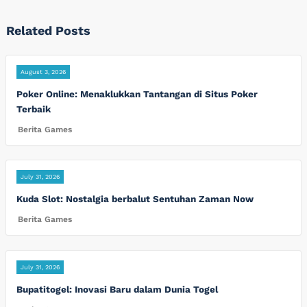
Related Posts
August 3, 2026
Poker Online: Menaklukkan Tantangan di Situs Poker
Terbaik
Berita Games
July 31, 2026
Kuda Slot: Nostalgia berbalut Sentuhan Zaman Now
Berita Games
July 31, 2026
Bupatitogel: Inovasi Baru dalam Dunia Togel