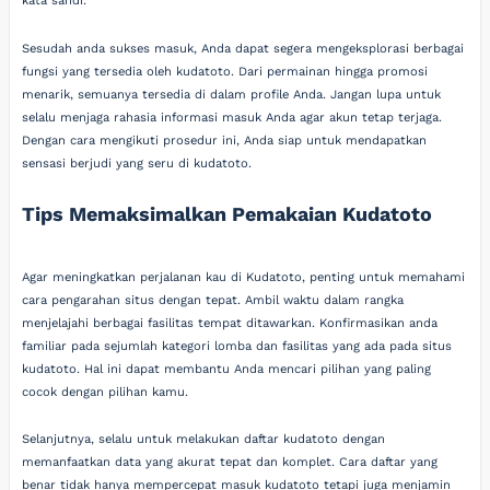
kata sandi.
Sesudah anda sukses masuk, Anda dapat segera mengeksplorasi berbagai
fungsi yang tersedia oleh kudatoto. Dari permainan hingga promosi
menarik, semuanya tersedia di dalam profile Anda. Jangan lupa untuk
selalu menjaga rahasia informasi masuk Anda agar akun tetap terjaga.
Dengan cara mengikuti prosedur ini, Anda siap untuk mendapatkan
sensasi berjudi yang seru di kudatoto.
Tips Memaksimalkan Pemakaian Kudatoto
Agar meningkatkan perjalanan kau di Kudatoto, penting untuk memahami
cara pengarahan situs dengan tepat. Ambil waktu dalam rangka
menjelajahi berbagai fasilitas tempat ditawarkan. Konfirmasikan anda
familiar pada sejumlah kategori lomba dan fasilitas yang ada pada situs
kudatoto. Hal ini dapat membantu Anda mencari pilihan yang paling
cocok dengan pilihan kamu.
Selanjutnya, selalu untuk melakukan daftar kudatoto dengan
memanfaatkan data yang akurat tepat dan komplet. Cara daftar yang
benar tidak hanya mempercepat masuk kudatoto tetapi juga menjamin