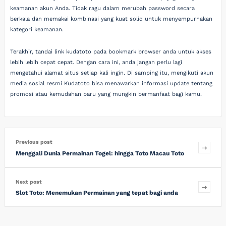
keamanan akun Anda. Tidak ragu dalam merubah password secara
berkala dan memakai kombinasi yang kuat solid untuk menyempurnakan
kategori keamanan.
Terakhir, tandai link kudatoto pada bookmark browser anda untuk akses
lebih lebih cepat cepat. Dengan cara ini, anda jangan perlu lagi
mengetahui alamat situs setiap kali ingin. Di samping itu, mengikuti akun
media sosial resmi Kudatoto bisa menawarkan informasi update tentang
promosi atau kemudahan baru yang mungkin bermanfaat bagi kamu.
Previous post
Menggali Dunia Permainan Togel: hingga Toto Macau Toto
Next post
Slot Toto: Menemukan Permainan yang tepat bagi anda