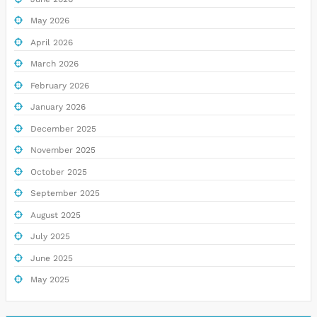
May 2026
April 2026
March 2026
February 2026
January 2026
December 2025
November 2025
October 2025
September 2025
August 2025
July 2025
June 2025
May 2025