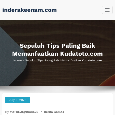
Skip
inderakeenam.com
to
content
Sepuluh Tips Paling Baik
Memanfaatkan Kudatoto.com
Home
»
Sepuluh Tips Paling Baik Memanfaatkan Kudatoto.com
July 6, 2025
By
fOT8EJXjf0m8ov5
In
Berita Games