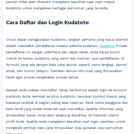
pemain tidak akan khawatir mengalami kesulitan saat ingin masuk
Kudatoto untuk mengakses berbagai permainan yang tersedia.
Cara Daftar dan Login Kudatoto
Untuk dapat menggunakan kudatoto, langkah pertama yang harus diambil
adalah mendaftar pendaftaran melalui website kudatoto.
kudatoto
Proses
pendaftaran ini sangat sederhana dan cepat sekali. Anda hanya butuh
masuk ke tautan kudatoto yang resmi dan mencari opsi pendaftaran. Isi
formulir yang ada dengan data yang akurat, seperti nama lengkap, alamat
email, dan nomor telepon. Pastikan semua informasi yang dimasukkan
tepat agar proses pengecekan proses lancar.
Setelah anda sukses mendaftar, tahap berikutnya adalah login ke account
kudatoto Anda. Kembali ke situs kudatoto, temukan tombol masuk yang
biasanya terletak di bagian paling atas halaman. Ketik nama pengguna dan
kata sandi yang sudah Anda set saat mendaftar. Apabila informasi yang
dimasukkan benar, Anda akan langsung diarahkan ke halaman utama
profil Anda. Apabila anda mengalami kesulitan saat login, pastikan untuk
mengecek kembali data yang dimasukkan atau gunakan opsi pemulihan