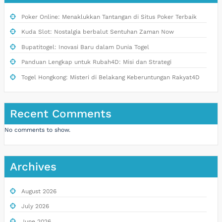
Poker Online: Menaklukkan Tantangan di Situs Poker Terbaik
Kuda Slot: Nostalgia berbalut Sentuhan Zaman Now
Bupatitogel: Inovasi Baru dalam Dunia Togel
Panduan Lengkap untuk Rubah4D: Misi dan Strategi
Togel Hongkong: Misteri di Belakang Keberuntungan Rakyat4D
Recent Comments
No comments to show.
Archives
August 2026
July 2026
June 2026