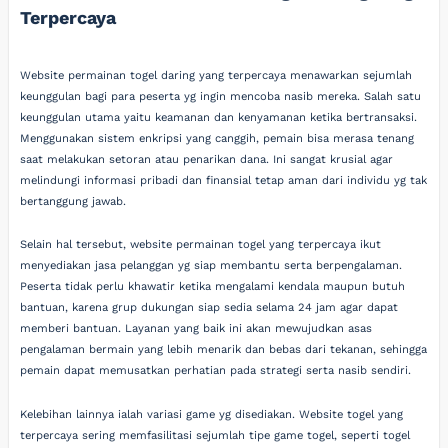
Terpercaya
Website permainan togel daring yang terpercaya menawarkan sejumlah
keunggulan bagi para peserta yg ingin mencoba nasib mereka. Salah satu
keunggulan utama yaitu keamanan dan kenyamanan ketika bertransaksi.
Menggunakan sistem enkripsi yang canggih, pemain bisa merasa tenang
saat melakukan setoran atau penarikan dana. Ini sangat krusial agar
melindungi informasi pribadi dan finansial tetap aman dari individu yg tak
bertanggung jawab.
Selain hal tersebut, website permainan togel yang terpercaya ikut
menyediakan jasa pelanggan yg siap membantu serta berpengalaman.
Peserta tidak perlu khawatir ketika mengalami kendala maupun butuh
bantuan, karena grup dukungan siap sedia selama 24 jam agar dapat
memberi bantuan. Layanan yang baik ini akan mewujudkan asas
pengalaman bermain yang lebih menarik dan bebas dari tekanan, sehingga
pemain dapat memusatkan perhatian pada strategi serta nasib sendiri.
Kelebihan lainnya ialah variasi game yg disediakan. Website togel yang
terpercaya sering memfasilitasi sejumlah tipe game togel, seperti togel