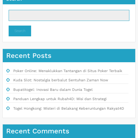
Search
Recent Posts
Poker Online: Menaklukkan Tantangan di Situs Poker Terbaik
Kuda Slot: Nostalgia berbalut Sentuhan Zaman Now
Bupatitogel: Inovasi Baru dalam Dunia Togel
Panduan Lengkap untuk Rubah4D: Misi dan Strategi
Togel Hongkong: Misteri di Belakang Keberuntungan Rakyat4D
Recent Comments