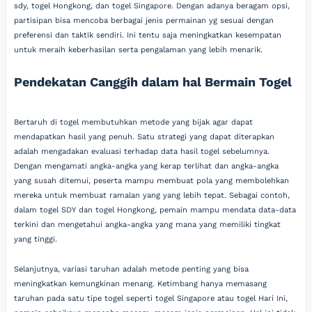
sdy, togel Hongkong, dan togel Singapore. Dengan adanya beragam opsi,
partisipan bisa mencoba berbagai jenis permainan yg sesuai dengan
preferensi dan taktik sendiri. Ini tentu saja meningkatkan kesempatan
untuk meraih keberhasilan serta pengalaman yang lebih menarik.
Pendekatan Canggih dalam hal Bermain Togel
Bertaruh di togel membutuhkan metode yang bijak agar dapat
mendapatkan hasil yang penuh. Satu strategi yang dapat diterapkan
adalah mengadakan evaluasi terhadap data hasil togel sebelumnya.
Dengan mengamati angka-angka yang kerap terlihat dan angka-angka
yang susah ditemui, peserta mampu membuat pola yang membolehkan
mereka untuk membuat ramalan yang yang lebih tepat. Sebagai contoh,
dalam togel SDY dan togel Hongkong, pemain mampu mendata data-data
terkini dan mengetahui angka-angka yang mana yang memiliki tingkat
yang tinggi.
Selanjutnya, variasi taruhan adalah metode penting yang bisa
meningkatkan kemungkinan menang. Ketimbang hanya memasang
taruhan pada satu tipe togel seperti togel Singapore atau togel Hari Ini,