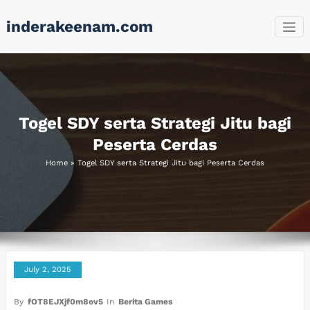
Skip
inderakeenam.com
to
content
Togel SDY serta Strategi Jitu bagi
Peserta Cerdas
Home
»
Togel SDY serta Strategi Jitu bagi Peserta Cerdas
July 2, 2025
By
fOT8EJXjf0m8ov5
In
Berita Games