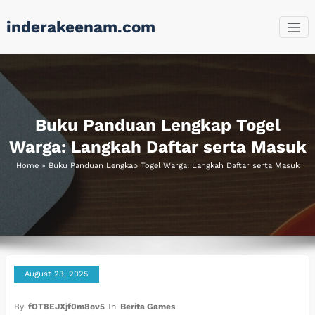
Skip
inderakeenam.com
to
content
Buku Panduan Lengkap Togel
Warga: Langkah Daftar serta Masuk
Home
»
Buku Panduan Lengkap Togel Warga: Langkah Daftar serta Masuk
August 23, 2025
By
fOT8EJXjf0m8ov5
In
Berita Games