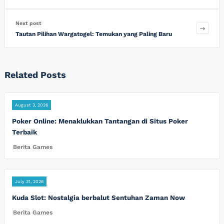
Next post
Tautan Pilihan Wargatogel: Temukan yang Paling Baru
Related Posts
August 3, 2026
Poker Online: Menaklukkan Tantangan di Situs Poker
Terbaik
Berita Games
July 31, 2026
Kuda Slot: Nostalgia berbalut Sentuhan Zaman Now
Berita Games