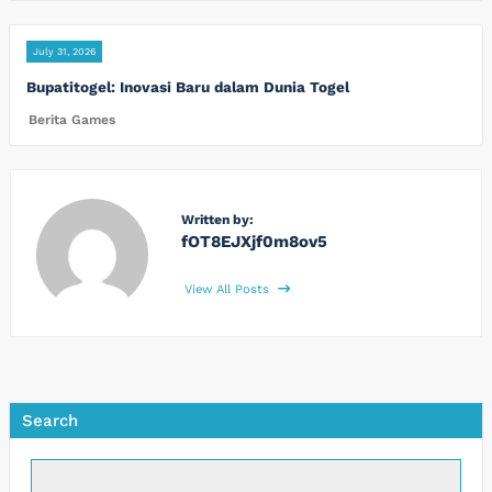
July 31, 2026
Bupatitogel: Inovasi Baru dalam Dunia Togel
Berita Games
Written by:
fOT8EJXjf0m8ov5
View All Posts
Search