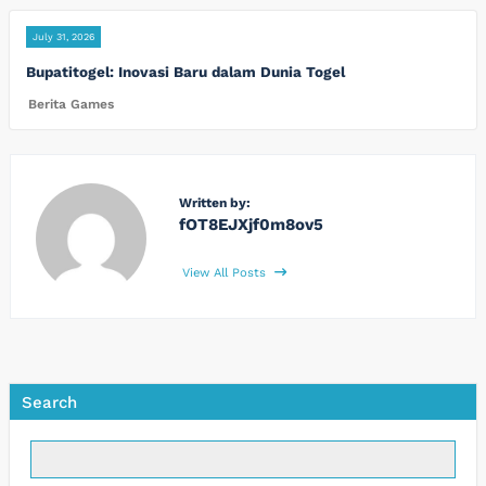
July 31, 2026
Bupatitogel: Inovasi Baru dalam Dunia Togel
Berita Games
Written by:
fOT8EJXjf0m8ov5
View All Posts
Search