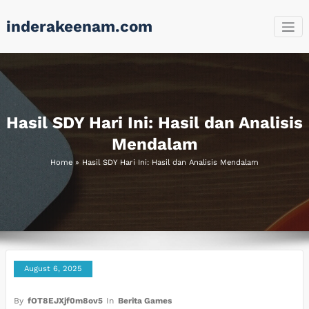
Skip
inderakeenam.com
to
content
Hasil SDY Hari Ini: Hasil dan Analisis
Mendalam
Home
»
Hasil SDY Hari Ini: Hasil dan Analisis Mendalam
August 6, 2025
By
fOT8EJXjf0m8ov5
In
Berita Games