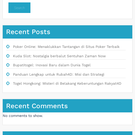
Search
Recent Posts
Poker Online: Menaklukkan Tantangan di Situs Poker Terbaik
Kuda Slot: Nostalgia berbalut Sentuhan Zaman Now
Bupatitogel: Inovasi Baru dalam Dunia Togel
Panduan Lengkap untuk Rubah4D: Misi dan Strategi
Togel Hongkong: Misteri di Belakang Keberuntungan Rakyat4D
Recent Comments
No comments to show.