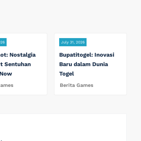
026
July 31, 2026
ot: Nostalgia
Bupatitogel: Inovasi
ut Sentuhan
Baru dalam Dunia
 Now
Togel
Games
Berita Games