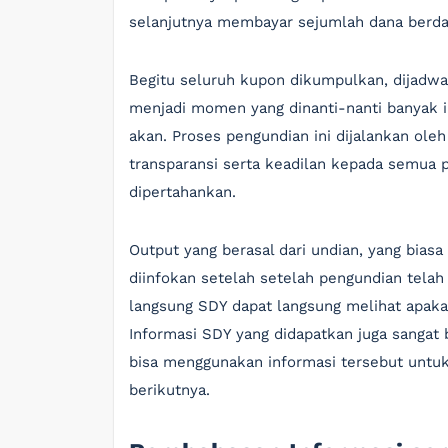
selanjutnya membayar sejumlah dana berdasa
Begitu seluruh kupon dikumpulkan, dijadwal
menjadi momen yang dinanti-nanti banyak i
akan. Proses pengundian ini dijalankan ol
transparansi serta keadilan kepada semua p
dipertahankan.
Output yang berasal dari undian, yang bias
diinfokan setelah setelah pengundian telah 
langsung SDY dapat langsung melihat apaka
Informasi SDY yang didapatkan juga sangat
bisa menggunakan informasi tersebut untuk
berikutnya.