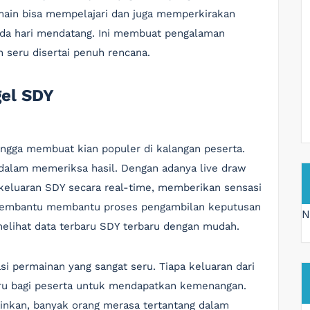
main bisa mempelajari dan juga memperkirakan
da hari mendatang. Ini membuat pengalaman
h seru disertai penuh rencana.
el SDY
ngga membuat kian populer di kalangan peserta.
dalam memeriksa hasil. Dengan adanya live draw
 keluaran SDY secara real-time, memberikan sensasi
a membantu membantu proses pengambilan keputusan
N
elihat data terbaru SDY terbaru dengan mudah.
asi permainan yang sangat seru. Tiapa keluaran dari
ru bagi peserta untuk mendapatkan kemenangan.
ainkan, banyak orang merasa tertantang dalam