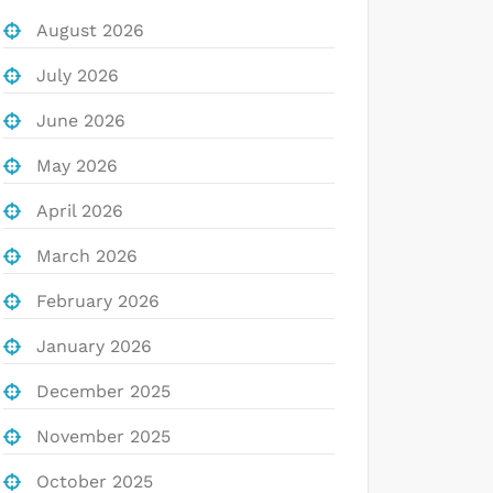
August 2026
July 2026
June 2026
May 2026
April 2026
March 2026
February 2026
January 2026
December 2025
November 2025
October 2025