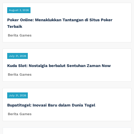
August 3, 2026
Poker Online: Menaklukkan Tantangan di Situs Poker
Terbaik
Berita Games
July 31, 2026
Kuda Slot: Nostalgia berbalut Sentuhan Zaman Now
Berita Games
July 31, 2026
Bupatitogel: Inovasi Baru dalam Dunia Togel
Berita Games