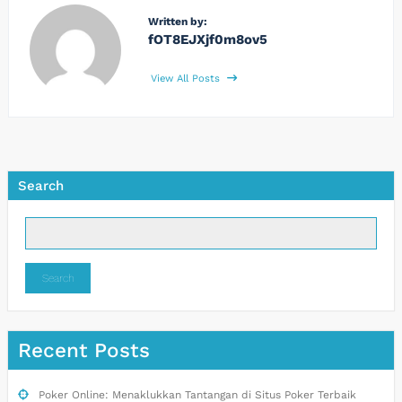
Written by:
fOT8EJXjf0m8ov5
View All Posts
Search
Search
Recent Posts
Poker Online: Menaklukkan Tantangan di Situs Poker Terbaik