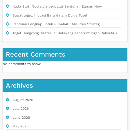
Kuda Slot: Nostalgia berbalut Sentuhan Zaman Now
Bupatitogel: Inovasi Baru dalam Dunia Togel
Panduan Lengkap untuk Rubah4D: Misi dan Strategi
Togel Hongkong: Misteri di Belakang Keberuntungan Rakyat4D
Recent Comments
No comments to show.
Archives
August 2026
July 2026
June 2026
May 2026