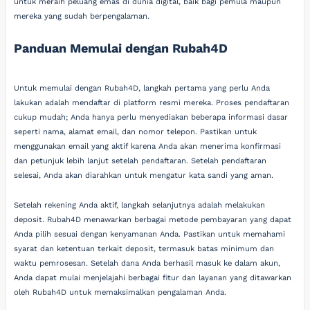
untuk meraih peluang emas di dunia digital, baik bagi pemula maupun
mereka yang sudah berpengalaman.
Panduan Memulai dengan Rubah4D
Untuk memulai dengan Rubah4D, langkah pertama yang perlu Anda
lakukan adalah mendaftar di platform resmi mereka. Proses pendaftaran
cukup mudah; Anda hanya perlu menyediakan beberapa informasi dasar
seperti nama, alamat email, dan nomor telepon. Pastikan untuk
menggunakan email yang aktif karena Anda akan menerima konfirmasi
dan petunjuk lebih lanjut setelah pendaftaran. Setelah pendaftaran
selesai, Anda akan diarahkan untuk mengatur kata sandi yang aman.
Setelah rekening Anda aktif, langkah selanjutnya adalah melakukan
deposit. Rubah4D menawarkan berbagai metode pembayaran yang dapat
Anda pilih sesuai dengan kenyamanan Anda. Pastikan untuk memahami
syarat dan ketentuan terkait deposit, termasuk batas minimum dan
waktu pemrosesan. Setelah dana Anda berhasil masuk ke dalam akun,
Anda dapat mulai menjelajahi berbagai fitur dan layanan yang ditawarkan
oleh Rubah4D untuk memaksimalkan pengalaman Anda.