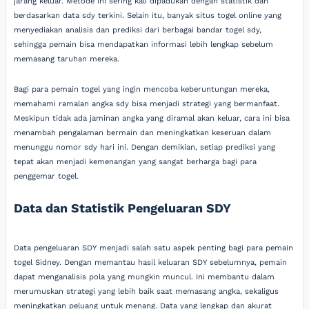
jarang keluar. Metode ini sering kali dipadukan dengan statistik dan
berdasarkan data sdy terkini. Selain itu, banyak situs togel online yang
menyediakan analisis dan prediksi dari berbagai bandar togel sdy,
sehingga pemain bisa mendapatkan informasi lebih lengkap sebelum
memasang taruhan mereka.
Bagi para pemain togel yang ingin mencoba keberuntungan mereka,
memahami ramalan angka sdy bisa menjadi strategi yang bermanfaat.
Meskipun tidak ada jaminan angka yang diramal akan keluar, cara ini bisa
menambah pengalaman bermain dan meningkatkan keseruan dalam
menunggu nomor sdy hari ini. Dengan demikian, setiap prediksi yang
tepat akan menjadi kemenangan yang sangat berharga bagi para
penggemar togel.
Data dan Statistik Pengeluaran SDY
Data pengeluaran SDY menjadi salah satu aspek penting bagi para pemain
togel Sidney. Dengan memantau hasil keluaran SDY sebelumnya, pemain
dapat menganalisis pola yang mungkin muncul. Ini membantu dalam
merumuskan strategi yang lebih baik saat memasang angka, sekaligus
meningkatkan peluang untuk menang. Data yang lengkap dan akurat