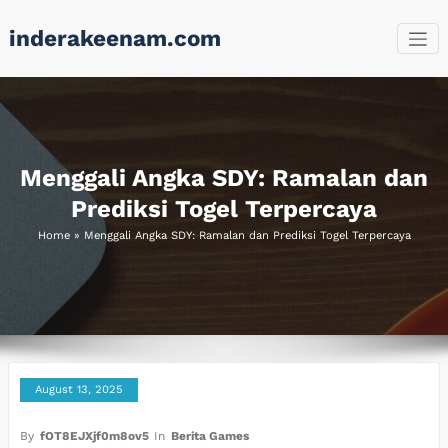
Skip
inderakeenam.com
to
content
Menggali Angka SDY: Ramalan dan
Prediksi Togel Terpercaya
Home
»
Menggali Angka SDY: Ramalan dan Prediksi Togel Terpercaya
August 13, 2025
By
fOT8EJXjf0m8ov5
In
Berita Games