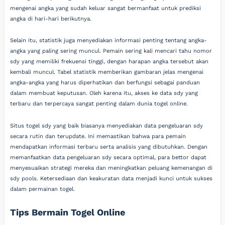
mengenai angka yang sudah keluar sangat bermanfaat untuk prediksi
angka di hari-hari berikutnya.
Selain itu, statistik juga menyediakan informasi penting tentang angka-
angka yang paling sering muncul. Pemain sering kali mencari tahu nomor
sdy yang memiliki frekuensi tinggi, dengan harapan angka tersebut akan
kembali muncul. Tabel statistik memberikan gambaran jelas mengenai
angka-angka yang harus diperhatikan dan berfungsi sebagai panduan
dalam membuat keputusan. Oleh karena itu, akses ke data sdy yang
terbaru dan terpercaya sangat penting dalam dunia togel online.
Situs togel sdy yang baik biasanya menyediakan data pengeluaran sdy
secara rutin dan terupdate. Ini memastikan bahwa para pemain
mendapatkan informasi terbaru serta analisis yang dibutuhkan. Dengan
memanfaatkan data pengeluaran sdy secara optimal, para bettor dapat
menyesuaikan strategi mereka dan meningkatkan peluang kemenangan di
sdy pools. Ketersediaan dan keakuratan data menjadi kunci untuk sukses
dalam permainan togel.
Tips Bermain Togel Online