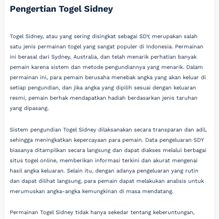
Pengertian Togel Sidney
Togel Sidney, atau yang sering disingkat sebagai SDY, merupakan salah
satu jenis permainan togel yang sangat populer di Indonesia. Permainan
ini berasal dari Sydney, Australia, dan telah menarik perhatian banyak
pemain karena sistem dan metode pengundiannya yang menarik. Dalam
permainan ini, para pemain berusaha menebak angka yang akan keluar di
setiap pengundian, dan jika angka yang dipilih sesuai dengan keluaran
resmi, pemain berhak mendapatkan hadiah berdasarkan jenis taruhan
yang dipasang.
Sistem pengundian Togel Sidney dilaksanakan secara transparan dan adil,
sehingga meningkatkan kepercayaan para pemain. Data pengeluaran SDY
biasanya ditampilkan secara langsung dan dapat diakses melalui berbagai
situs togel online, memberikan informasi terkini dan akurat mengenai
hasil angka keluaran. Selain itu, dengan adanya pengeluaran yang rutin
dan dapat dilihat langsung, para pemain dapat melakukan analisis untuk
merumuskan angka-angka kemungkinan di masa mendatang.
Permainan Togel Sidney tidak hanya sekedar tentang keberuntungan,