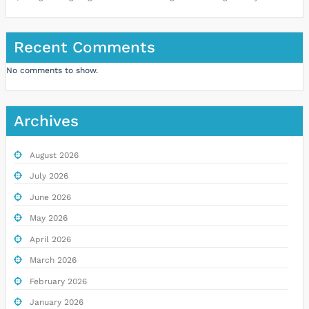
Recent Comments
No comments to show.
Archives
August 2026
July 2026
June 2026
May 2026
April 2026
March 2026
February 2026
January 2026