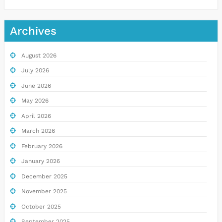
Archives
August 2026
July 2026
June 2026
May 2026
April 2026
March 2026
February 2026
January 2026
December 2025
November 2025
October 2025
September 2025