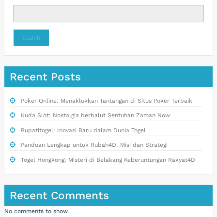
Search
Recent Posts
Poker Online: Menaklukkan Tantangan di Situs Poker Terbaik
Kuda Slot: Nostalgia berbalut Sentuhan Zaman Now
Bupatitogel: Inovasi Baru dalam Dunia Togel
Panduan Lengkap untuk Rubah4D: Misi dan Strategi
Togel Hongkong: Misteri di Belakang Keberuntungan Rakyat4D
Recent Comments
No comments to show.