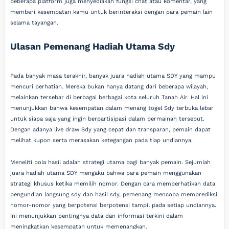
beberapa platform juga menyediakan fungsi chat atau komentar, yang
memberi kesempatan kamu untuk berinteraksi dengan para pemain lain
selama tayangan.
Ulasan Pemenang Hadiah Utama Sdy
Pada banyak masa terakhir, banyak juara hadiah utama SDY yang mampu
mencuri perhatian. Mereka bukan hanya datang dari beberapa wilayah,
melainkan tersebar di berbagai berbagai kota seluruh Tanah Air. Hal ini
menunjukkan bahwa kesempatan dalam menang togel Sdy terbuka lebar
untuk siapa saja yang ingin berpartisipasi dalam permainan tersebut.
Dengan adanya live draw Sdy yang cepat dan transparan, pemain dapat
melihat kupon serta merasakan ketegangan pada tiap undiannya.
Meneliti pola hasil adalah strategi utama bagi banyak pemain. Sejumlah
juara hadiah utama SDY mengaku bahwa para pemain menggunakan
strategi khusus ketika memilih nomor. Dengan cara memperhatikan data
pengundian langsung sdy dan hasil sdy, pemenang mencoba memprediksi
nomor-nomor yang berpotensi berpotensi tampil pada setiap undiannya.
Ini menunjukkan pentingnya data dan informasi terkini dalam
meningkatkan kesempatan untuk memenangkan.