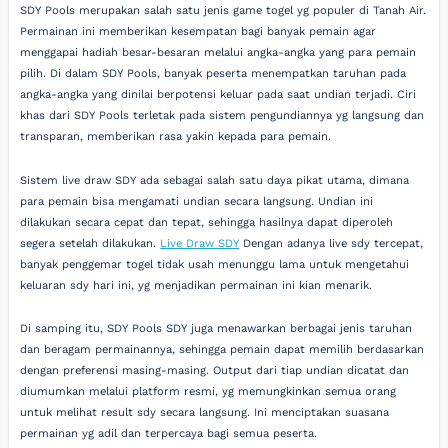
SDY Pools merupakan salah satu jenis game togel yg populer di Tanah Air.
Permainan ini memberikan kesempatan bagi banyak pemain agar
menggapai hadiah besar-besaran melalui angka-angka yang para pemain
pilih. Di dalam SDY Pools, banyak peserta menempatkan taruhan pada
angka-angka yang dinilai berpotensi keluar pada saat undian terjadi. Ciri
khas dari SDY Pools terletak pada sistem pengundiannya yg langsung dan
transparan, memberikan rasa yakin kepada para pemain.
Sistem live draw SDY ada sebagai salah satu daya pikat utama, dimana
para pemain bisa mengamati undian secara langsung. Undian ini
dilakukan secara cepat dan tepat, sehingga hasilnya dapat diperoleh
segera setelah dilakukan.
Live Draw SDY
Dengan adanya live sdy tercepat,
banyak penggemar togel tidak usah menunggu lama untuk mengetahui
keluaran sdy hari ini, yg menjadikan permainan ini kian menarik.
Di samping itu, SDY Pools SDY juga menawarkan berbagai jenis taruhan
dan beragam permainannya, sehingga pemain dapat memilih berdasarkan
dengan preferensi masing-masing. Output dari tiap undian dicatat dan
diumumkan melalui platform resmi, yg memungkinkan semua orang
untuk melihat result sdy secara langsung. Ini menciptakan suasana
permainan yg adil dan terpercaya bagi semua peserta.