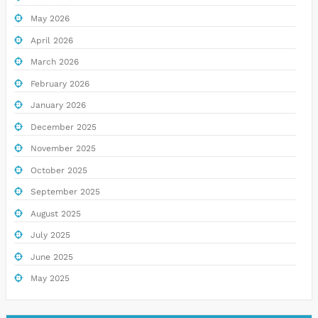
May 2026
April 2026
March 2026
February 2026
January 2026
December 2025
November 2025
October 2025
September 2025
August 2025
July 2025
June 2025
May 2025