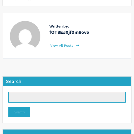
Written by:
fOT8EJXjf0m8ov5
View All Posts
Search
Search