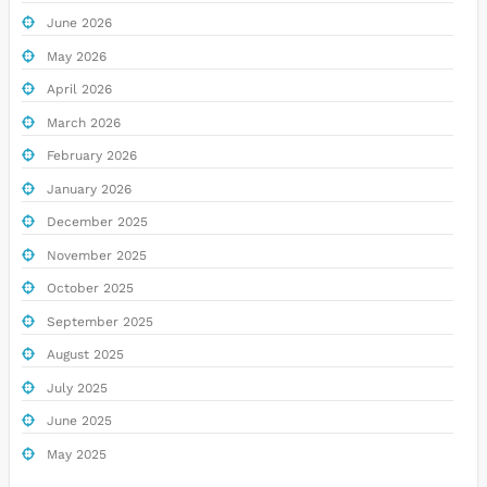
June 2026
May 2026
April 2026
March 2026
February 2026
January 2026
December 2025
November 2025
October 2025
September 2025
August 2025
July 2025
June 2025
May 2025