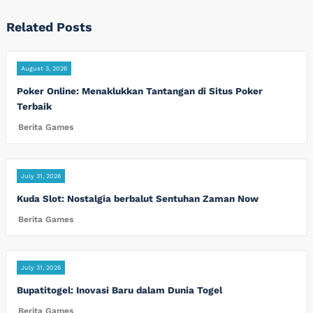
Related Posts
August 3, 2026
Poker Online: Menaklukkan Tantangan di Situs Poker
Terbaik
Berita Games
July 31, 2026
Kuda Slot: Nostalgia berbalut Sentuhan Zaman Now
Berita Games
July 31, 2026
Bupatitogel: Inovasi Baru dalam Dunia Togel
Berita Games