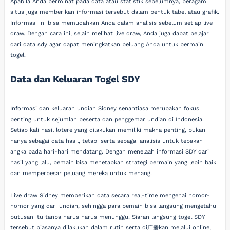
Apabila Anda berminat pada data atau statistik sebelumnya, beragam
situs juga memberikan informasi tersebut dalam bentuk tabel atau grafik.
Informasi ini bisa memudahkan Anda dalam analisis sebelum setiap live
draw. Dengan cara ini, selain melihat live draw, Anda juga dapat belajar
dari data sdy agar dapat meningkatkan peluang Anda untuk bermain
togel.
Data dan Keluaran Togel SDY
Informasi dan keluaran undian Sidney senantiasa merupakan fokus
penting untuk sejumlah peserta dan penggemar undian di Indonesia.
Setiap kali hasil lotere yang dilakukan memiliki makna penting, bukan
hanya sebagai data hasil, tetapi serta sebagai analisis untuk tebakan
angka pada hari-hari mendatang. Dengan menelaah informasi SDY dari
hasil yang lalu, pemain bisa menetapkan strategi bermain yang lebih baik
dan memperbesar peluang mereka untuk menang.
Live draw Sidney memberikan data secara real-time mengenai nomor-
nomor yang dari undian, sehingga para pemain bisa langsung mengetahui
putusan itu tanpa harus harus menunggu. Siaran langsung togel SDY
tersebut biasanya dilakukan dalam rutin serta di广播kan melalui online,