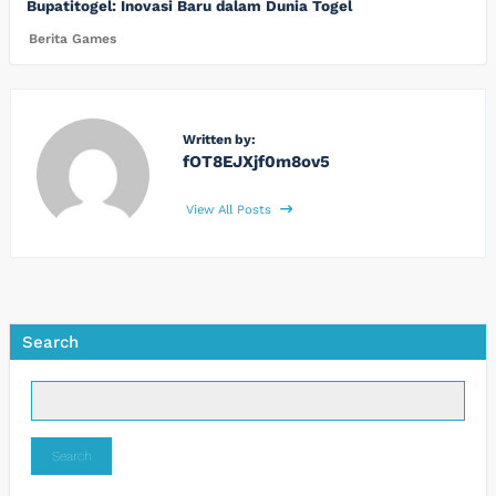
Bupatitogel: Inovasi Baru dalam Dunia Togel
Berita Games
Written by:
fOT8EJXjf0m8ov5
View All Posts
Search
Search