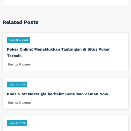
Related Posts
August 3, 2026
Poker Online: Menaklukkan Tantangan di Situs Poker
Terbaik
Berita Games
July 31, 2026
Kuda Slot: Nostalgia berbalut Sentuhan Zaman Now
Berita Games
July 31, 2026