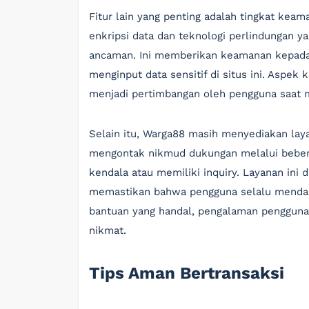
Fitur lain yang penting adalah tingkat ke
enkripsi data dan teknologi perlindungan y
ancaman. Ini memberikan keamanan kepada 
menginput data sensitif di situs ini. Aspe
menjadi pertimbangan oleh pengguna saat m
Selain itu, Warga88 masih menyediakan la
mengontak nikmud dukungan melalui beber
kendala atau memiliki inquiry. Layanan ini 
memastikan bahwa pengguna selalu menda
bantuan yang handal, pengalaman pengguna
nikmat.
Tips Aman Bertransaksi