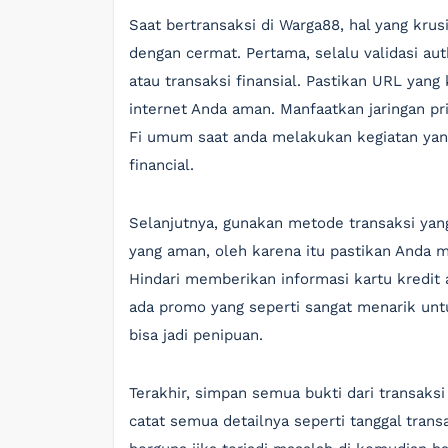
Saat bertransaksi di Warga88, hal yang kru
dengan cermat. Pertama, selalu validasi a
atau transaksi finansial. Pastikan URL yan
internet Anda aman. Manfaatkan jaringan pr
Fi umum saat anda melakukan kegiatan yan
financial.
Selanjutnya, gunakan metode transaksi yan
yang aman, oleh karena itu pastikan Anda m
Hindari memberikan informasi kartu kredit a
ada promo yang seperti sangat menarik untu
bisa jadi penipuan.
Terakhir, simpan semua bukti dari transaks
catat semua detailnya seperti tanggal trans