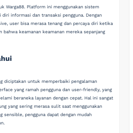
uk Warga88. Platform ini menggunakan sistem
diri informasi dan transaksi pengguna. Dengan
ive, user bisa merasa tenang dan percaya diri ketika
nan bahwa keamanan keamanan mereka sepanjang
ahui
ang diciptakan untuk memperbaiki pengalaman
terface yang ramah pengguna dan user-friendly, yang
mi beraneka layanan dengan cepat. Hal ini sangat
ng yang sering merasa sulit saat menggunakan
g sensible, pengguna dapat dengan mudah
n.