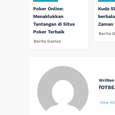
Poker Online:
Kuda Sl
Menaklukkan
berbal
Tantangan di Situs
Zaman
Poker Terbaik
Berita 
Berita Games
Written
fOT8E
View Al