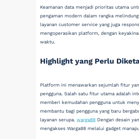
Keamanan data menjadi prioritas utama unt
pengaman modern dalam rangka melindungi 
layanan customer service yang juga respons
mengoperasikan platform, dengan keyaki
waktu.
Highlight yang Perlu Diket
Platform ini menawarkan sejumlah fitur y
pengguna. Salah satu fitur utama adalah in
memberi kemudahan pengguna untuk menyela
membantu bagi pengguna yang baru bergabu
layanan serupa.
warga88
Dengan desain yan
mengakses Warga88 melalui gadget manapu