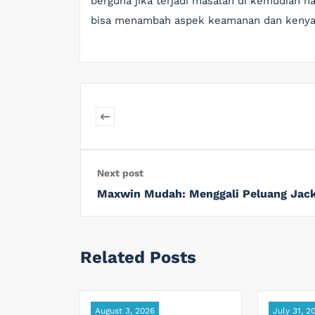
berguna jika terjadi masalah di kemudian h
bisa menambah aspek keamanan dan kenyam
Next post
Maxwin Mudah: Menggali Peluang Jackp
Related Posts
August 3, 2026
July 31, 2