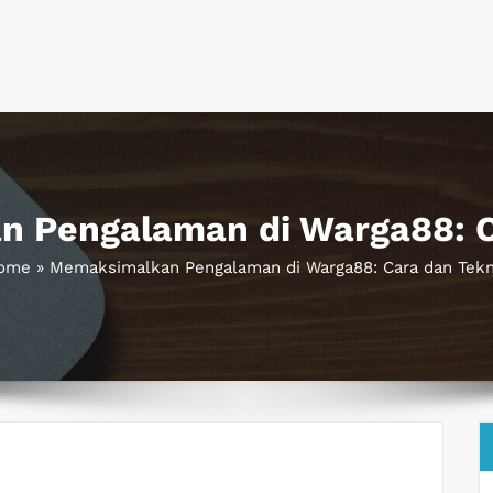
 Pengalaman di Warga88: C
ome
»
Memaksimalkan Pengalaman di Warga88: Cara dan Tekn