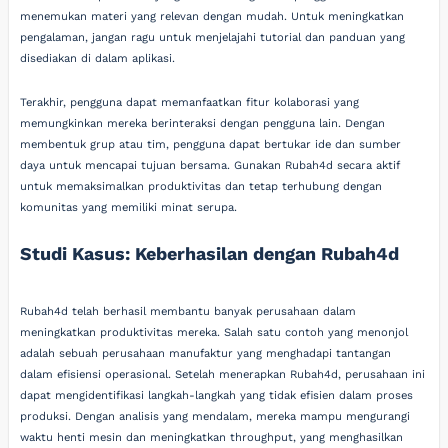
menemukan materi yang relevan dengan mudah. Untuk meningkatkan
pengalaman, jangan ragu untuk menjelajahi tutorial dan panduan yang
disediakan di dalam aplikasi.
Terakhir, pengguna dapat memanfaatkan fitur kolaborasi yang
memungkinkan mereka berinteraksi dengan pengguna lain. Dengan
membentuk grup atau tim, pengguna dapat bertukar ide dan sumber
daya untuk mencapai tujuan bersama. Gunakan Rubah4d secara aktif
untuk memaksimalkan produktivitas dan tetap terhubung dengan
komunitas yang memiliki minat serupa.
Studi Kasus: Keberhasilan dengan Rubah4d
Rubah4d telah berhasil membantu banyak perusahaan dalam
meningkatkan produktivitas mereka. Salah satu contoh yang menonjol
adalah sebuah perusahaan manufaktur yang menghadapi tantangan
dalam efisiensi operasional. Setelah menerapkan Rubah4d, perusahaan ini
dapat mengidentifikasi langkah-langkah yang tidak efisien dalam proses
produksi. Dengan analisis yang mendalam, mereka mampu mengurangi
waktu henti mesin dan meningkatkan throughput, yang menghasilkan