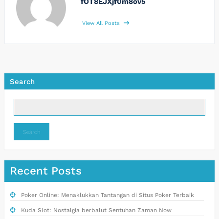
fOT8EJXjf0m8ov5
View All Posts
Search
Search
Recent Posts
Poker Online: Menaklukkan Tantangan di Situs Poker Terbaik
Kuda Slot: Nostalgia berbalut Sentuhan Zaman Now