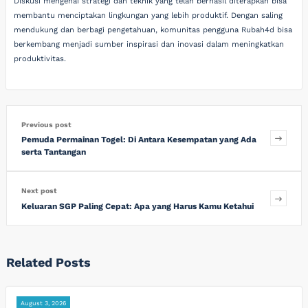
Diskusi mengenai strategi dan teknik yang telah berhasil diterapkan bisa
membantu menciptakan lingkungan yang lebih produktif. Dengan saling
mendukung dan berbagi pengetahuan, komunitas pengguna Rubah4d bisa
berkembang menjadi sumber inspirasi dan inovasi dalam meningkatkan
produktivitas.
Previous post
Pemuda Permainan Togel: Di Antara Kesempatan yang Ada
serta Tantangan
Next post
Keluaran SGP Paling Cepat: Apa yang Harus Kamu Ketahui
Related Posts
August 3, 2026