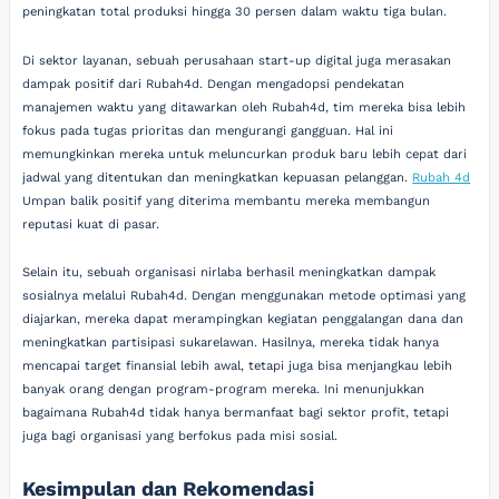
peningkatan total produksi hingga 30 persen dalam waktu tiga bulan.
Di sektor layanan, sebuah perusahaan start-up digital juga merasakan
dampak positif dari Rubah4d. Dengan mengadopsi pendekatan
manajemen waktu yang ditawarkan oleh Rubah4d, tim mereka bisa lebih
fokus pada tugas prioritas dan mengurangi gangguan. Hal ini
memungkinkan mereka untuk meluncurkan produk baru lebih cepat dari
jadwal yang ditentukan dan meningkatkan kepuasan pelanggan.
Rubah 4d
Umpan balik positif yang diterima membantu mereka membangun
reputasi kuat di pasar.
Selain itu, sebuah organisasi nirlaba berhasil meningkatkan dampak
sosialnya melalui Rubah4d. Dengan menggunakan metode optimasi yang
diajarkan, mereka dapat merampingkan kegiatan penggalangan dana dan
meningkatkan partisipasi sukarelawan. Hasilnya, mereka tidak hanya
mencapai target finansial lebih awal, tetapi juga bisa menjangkau lebih
banyak orang dengan program-program mereka. Ini menunjukkan
bagaimana Rubah4d tidak hanya bermanfaat bagi sektor profit, tetapi
juga bagi organisasi yang berfokus pada misi sosial.
Kesimpulan dan Rekomendasi