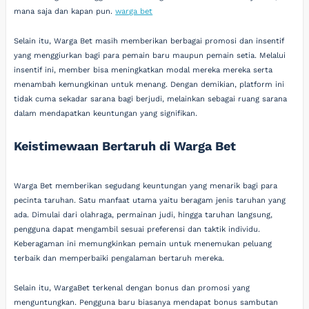
mana saja dan kapan pun.
warga bet
Selain itu, Warga Bet masih memberikan berbagai promosi dan insentif
yang menggiurkan bagi para pemain baru maupun pemain setia. Melalui
insentif ini, member bisa meningkatkan modal mereka mereka serta
menambah kemungkinan untuk menang. Dengan demikian, platform ini
tidak cuma sekadar sarana bagi berjudi, melainkan sebagai ruang sarana
dalam mendapatkan keuntungan yang signifikan.
Keistimewaan Bertaruh di Warga Bet
Warga Bet memberikan segudang keuntungan yang menarik bagi para
pecinta taruhan. Satu manfaat utama yaitu beragam jenis taruhan yang
ada. Dimulai dari olahraga, permainan judi, hingga taruhan langsung,
pengguna dapat mengambil sesuai preferensi dan taktik individu.
Keberagaman ini memungkinkan pemain untuk menemukan peluang
terbaik dan memperbaiki pengalaman bertaruh mereka.
Selain itu, WargaBet terkenal dengan bonus dan promosi yang
menguntungkan. Pengguna baru biasanya mendapat bonus sambutan