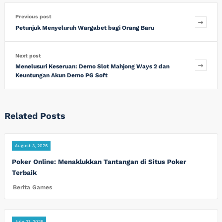
Previous post
Petunjuk Menyeluruh Wargabet bagi Orang Baru
Next post
Menelusuri Keseruan: Demo Slot Mahjong Ways 2 dan
Keuntungan Akun Demo PG Soft
Related Posts
August 3, 2026
Poker Online: Menaklukkan Tantangan di Situs Poker
Terbaik
Berita Games
July 31, 2026