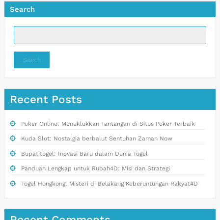
Search
Search
Recent Posts
Poker Online: Menaklukkan Tantangan di Situs Poker Terbaik
Kuda Slot: Nostalgia berbalut Sentuhan Zaman Now
Bupatitogel: Inovasi Baru dalam Dunia Togel
Panduan Lengkap untuk Rubah4D: Misi dan Strategi
Togel Hongkong: Misteri di Belakang Keberuntungan Rakyat4D
Recent Comments