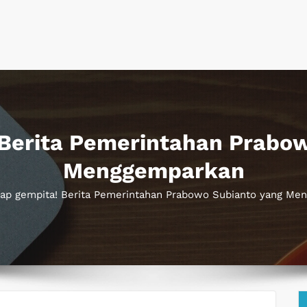
Berita Pemerintahan Prabo
Menggemparkan
ap gempita! Berita Pemerintahan Prabowo Subianto yang Me