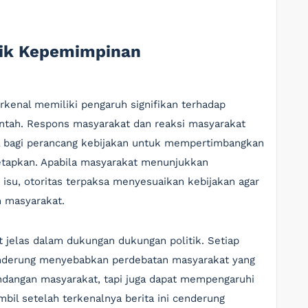
itik Kepemimpinan
rkenal memiliki pengaruh signifikan terhadap
rintah. Respons masyarakat dan reaksi masyarakat
ial bagi perancang kebijakan untuk mempertimbangkan
itetapkan. Apabila masyarakat menunjukkan
 isu, otoritas terpaksa menyesuaikan kebijakan agar
n masyarakat.
at jelas dalam dukungan dukungan politik. Setiap
enderung menyebabkan perdebatan masyarakat yang
andangan masyarakat, tapi juga dapat mempengaruhi
iambil setelah terkenalnya berita ini cenderung