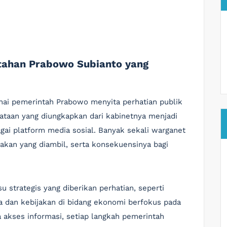
tahan Prabowo Subianto yang
enai pemerintah Prabowo menyita perhatian publik
yataan yang diungkapkan dari kabinetnya menjadi
gai platform media sosial. Banyak sekali warganet
kan yang diambil, serta konsekuensinya bagi
u strategis yang diberikan perhatian, seperti
 dan kebijakan di bidang ekonomi berfokus pada
 akses informasi, setiap langkah pemerintah