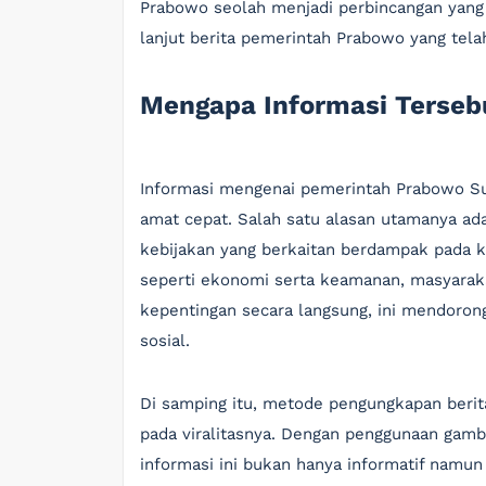
Prabowo seolah menjadi perbincangan yang m
lanjut berita pemerintah Prabowo yang telah 
Mengapa Informasi Tersebu
Informasi mengenai pemerintah Prabowo Su
amat cepat. Salah satu alasan utamanya ada
kebijakan yang berkaitan berdampak pada ke
seperti ekonomi serta keamanan, masyarak
kepentingan secara langsung, ini mendoron
sosial.
Di samping itu, metode pengungkapan beri
pada viralitasnya. Dengan penggunaan gamb
informasi ini bukan hanya informatif namun