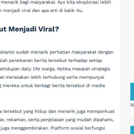
enarik bagi masyarakat. Ayo kita eksplorasi lebih
menjadi viral dan apa arti di balik itu.
t Menjadi Viral?
bianto sudah menarik perhatian masyarakat dengan
lah penekanan berita tersebut terhadap setiap
hidupan daily life warga. Ketika masalah strategis
at merasakan lebih terhubung serta mempunyai
g mereka untuk berbagi berita tersebut di media
N
ta tersebut yang hidup dan menarik juga memperkuat
ar, rekaman, serta penjelasan yang mudah dipahami,
 juga menggembirakan. Platform sosial berfungsi