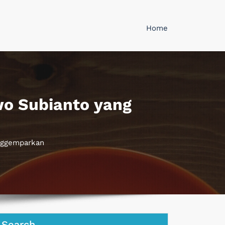
Home
wo Subianto yang
nggemparkan
Search