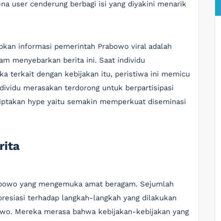
ena user cenderung berbagi isi yang diyakini menarik
kan informasi pemerintah Prabowo viral adalah
lam menyebarkan berita ini. Saat individu
terkait dengan kebijakan itu, peristiwa ini memicu
ividu merasakan terdorong untuk berpartisipasi
ciptakan hype yaitu semakin memperkuat diseminasi
rita
Prabowo yang mengemuka amat beragam. Sejumlah
resiasi terhadap langkah-langkah yang dilakukan
owo. Mereka merasa bahwa kebijakan-kebijakan yang