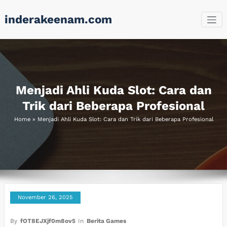
Skip
inderakeenam.com
to
content
Menjadi Ahli Kuda Slot: Cara dan
Trik dari Beberapa Profesional
Home
»
Menjadi Ahli Kuda Slot: Cara dan Trik dari Beberapa Profesional
November 26, 2025
By
fOT8EJXjf0m8ov5
In
Berita Games