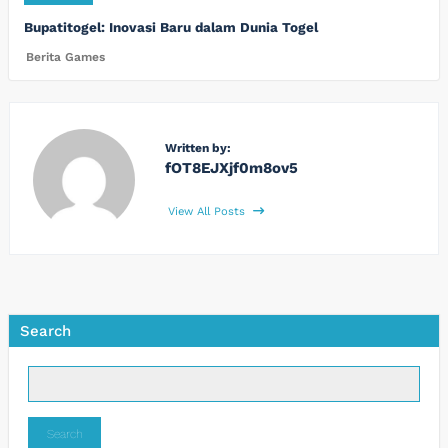
Bupatitogel: Inovasi Baru dalam Dunia Togel
Berita Games
Written by:
fOT8EJXjf0m8ov5
View All Posts
Search
Search