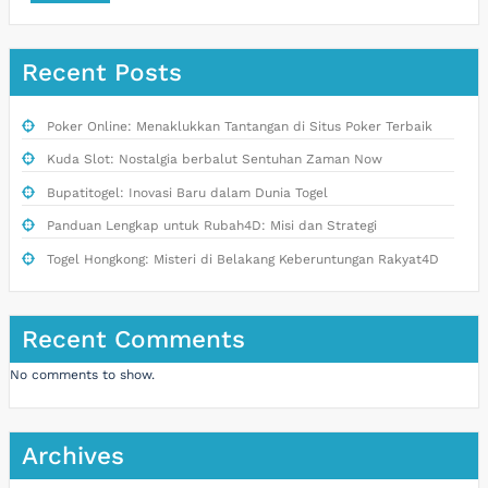
Recent Posts
Poker Online: Menaklukkan Tantangan di Situs Poker Terbaik
Kuda Slot: Nostalgia berbalut Sentuhan Zaman Now
Bupatitogel: Inovasi Baru dalam Dunia Togel
Panduan Lengkap untuk Rubah4D: Misi dan Strategi
Togel Hongkong: Misteri di Belakang Keberuntungan Rakyat4D
Recent Comments
No comments to show.
Archives