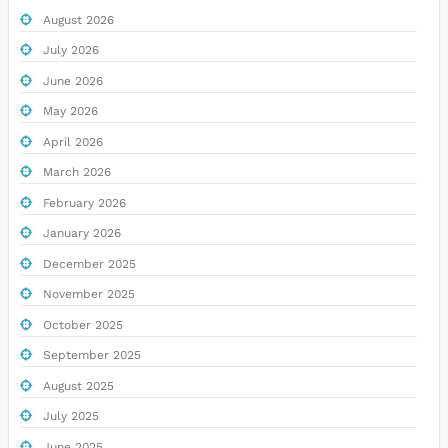
August 2026
July 2026
June 2026
May 2026
April 2026
March 2026
February 2026
January 2026
December 2025
November 2025
October 2025
September 2025
August 2025
July 2025
June 2025