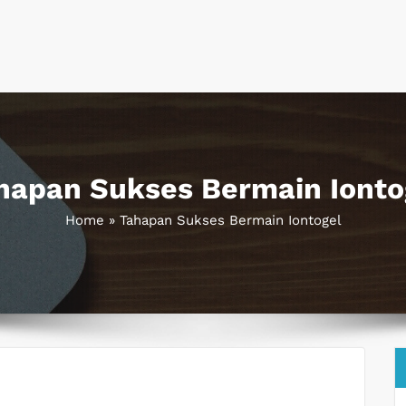
hapan Sukses Bermain Ionto
Home
»
Tahapan Sukses Bermain Iontogel