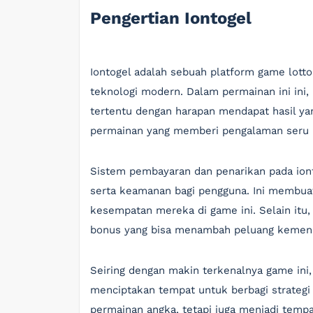
Pengertian Iontogel
Iontogel adalah sebuah platform game lott
teknologi modern. Dalam permainan ini ini
tertentu dengan harapan mendapat hasil yan
permainan yang memberi pengalaman seru 
Sistem pembayaran dan penarikan pada io
serta keamanan bagi pengguna. Ini membuat
kesempatan mereka di game ini. Selain itu,
bonus yang bisa menambah peluang kemen
Seiring dengan makin terkenalnya game in
menciptakan tempat untuk berbagi strategi 
permainan angka, tetapi juga menjadi temp