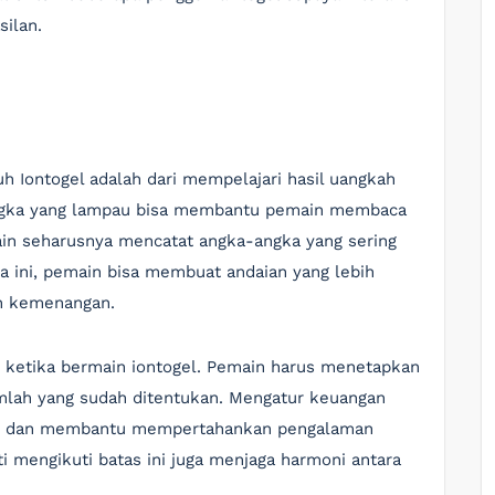
ilan.
uh Iontogel adalah dari mempelajari hasil uangkah
 angka yang lampau bisa membantu pemain membaca
ain seharusnya mencatat angka-angka yang sering
a ini, pemain bisa membuat andaian yang lebih
h kemenangan.
s ketika bermain iontogel. Pemain harus menetapkan
mlah yang sudah ditentukan. Mengatur keuangan
sar dan membantu mempertahankan pengalaman
i mengikuti batas ini juga menjaga harmoni antara