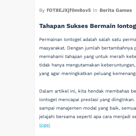
By
fOT8EJXjf0m8ov5
In
Berita Games
Tahapan Sukses Bermain Iontog
Permainan Iontogel adalah salah satu perma
masyarakat. Dengan jumlah bertambahnya pem
memahami tahapan yang untuk meraih keberh
tidak hanya mengutamakan keberuntungan,
yang agar meningkatkan peluang kemenang
Dalam artikel ini, kita hendak membahas b
iontogel mencapai prestasi yang diinginkan
sampai manajemen modal yang baik, semua 
jelajahi bersama seperti apa cara menjadi s
togel