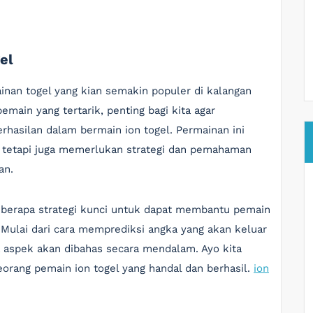
el
inan togel yang kian semakin populer di kalangan
ain yang tertarik, penting bagi kita agar
asilan dalam bermain ion togel. Permainan ini
 tetapi juga memerlukan strategi dan pemahaman
an.
eberapa strategi kunci untuk dapat membantu pemain
. Mulai dari cara memprediksi angka yang akan keluar
aspek akan dibahas secara mendalam. Ayo kita
eorang pemain ion togel yang handal dan berhasil.
ion