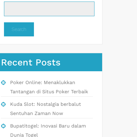
Search
Recent Posts
Poker Online: Menaklukkan
Tantangan di Situs Poker Terbaik
Kuda Slot: Nostalgia berbalut
Sentuhan Zaman Now
Bupatitogel: Inovasi Baru dalam
Dunia Togel