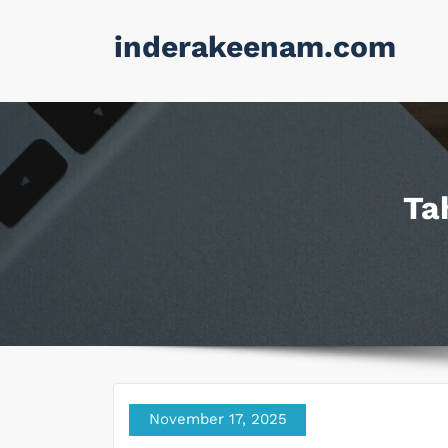
Skip
inderakeenam.com
to
content
Ta
November 17, 2025