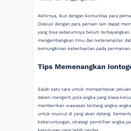
Akhirnya, ikut dengan komunitas para pemai
Diskusi dengan para pemain lain dapat mem
yang bisa sebelumnya belum terbayangkan. D
mengembangkan ilmu dan keterampilan da
kemungkinan keberhasilan pada permainan.
Tips Memenangkan Iontog
Salah satu cara untuk memperbesar peluan
dalam mengerti pola angka yang biasa keluar
memberikan wawasan tentang angka-angka ya
untuk muncul di yang akan datang. Sementa
keberuntungan, strategi pemilihan angka y
keputusan yang lebih cerdas.