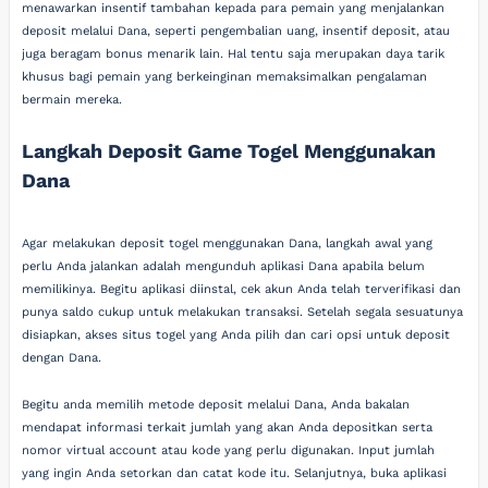
menawarkan insentif tambahan kepada para pemain yang menjalankan
deposit melalui Dana, seperti pengembalian uang, insentif deposit, atau
juga beragam bonus menarik lain. Hal tentu saja merupakan daya tarik
khusus bagi pemain yang berkeinginan memaksimalkan pengalaman
bermain mereka.
Langkah Deposit Game Togel Menggunakan
Dana
Agar melakukan deposit togel menggunakan Dana, langkah awal yang
perlu Anda jalankan adalah mengunduh aplikasi Dana apabila belum
memilikinya. Begitu aplikasi diinstal, cek akun Anda telah terverifikasi dan
punya saldo cukup untuk melakukan transaksi. Setelah segala sesuatunya
disiapkan, akses situs togel yang Anda pilih dan cari opsi untuk deposit
dengan Dana.
Begitu anda memilih metode deposit melalui Dana, Anda bakalan
mendapat informasi terkait jumlah yang akan Anda depositkan serta
nomor virtual account atau kode yang perlu digunakan. Input jumlah
yang ingin Anda setorkan dan catat kode itu. Selanjutnya, buka aplikasi