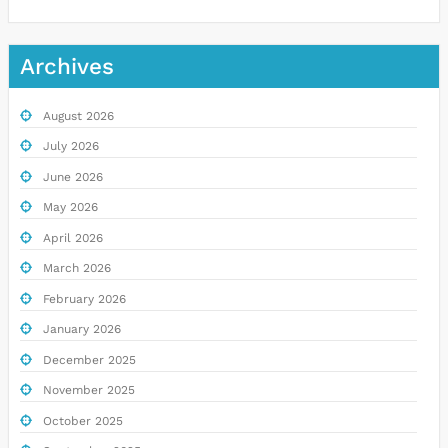
Archives
August 2026
July 2026
June 2026
May 2026
April 2026
March 2026
February 2026
January 2026
December 2025
November 2025
October 2025