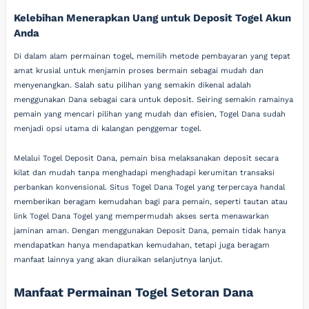
Kelebihan Menerapkan Uang untuk Deposit Togel Akun
Anda
Di dalam alam permainan togel, memilih metode pembayaran yang tepat
amat krusial untuk menjamin proses bermain sebagai mudah dan
menyenangkan. Salah satu pilihan yang semakin dikenal adalah
menggunakan Dana sebagai cara untuk deposit. Seiring semakin ramainya
pemain yang mencari pilihan yang mudah dan efisien, Togel Dana sudah
menjadi opsi utama di kalangan penggemar togel.
Melalui Togel Deposit Dana, pemain bisa melaksanakan deposit secara
kilat dan mudah tanpa menghadapi menghadapi kerumitan transaksi
perbankan konvensional. Situs Togel Dana Togel yang terpercaya handal
memberikan beragam kemudahan bagi para pemain, seperti tautan atau
link Togel Dana Togel yang mempermudah akses serta menawarkan
jaminan aman. Dengan menggunakan Deposit Dana, pemain tidak hanya
mendapatkan hanya mendapatkan kemudahan, tetapi juga beragam
manfaat lainnya yang akan diuraikan selanjutnya lanjut.
Manfaat Permainan Togel Setoran Dana