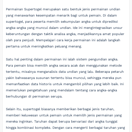
Permainan Supertogel merupakan satu bentuk jenis permainan undian
yang menawarkan kesempatan menarik bagi untuk pemain. Di dalam
supertogel, para peserta memilih sekumpulan angka untuk diprediksi
angka-angka yang muncul dalam undian. Ide ini mengintegrasikan unsur
keberuntungan dengan taktik analisa angka, menjadikannya amat populer
oleh para penjudi. Mempelajari cara kerja permainan ini adalah langkah
pertama untuk meningkatkan peluang menang.
Satu hal penting dalam permainan ini ialah sistem pengundian angka.
Para pemain bisa memilih angka secara acak dan menggunakan metode
tertentu, misalnya menganalisis data undian yang lalu. Beberapa petaruh
yakin bahwasanya susunan tertentu bisa muncul, sehingga mereka pun
memanfaatkan data historis untuk mengambil pilihan yang lebih baik. Ini
memerlukan pengetahuan yang mendalam tentang cara angka-angka
berhubungan di permainan serupa.
Selain itu, supertogel biasanya memberikan berbagai jenis taruhan,
memberi keluwesan untuk pemain untuk memilih jenis permainan yang
mereka inginkan. Taruhan dapat berupa bervariasi dari angka tunggal
hingga kombinasi kompleks. Dengan cara mengerti berbagai taruhan yang