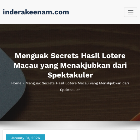
Skip
inderakeenam.com
to
content
Menguak Secrets Hasil Lotere
Macau yang Menakjubkan dari
Spektakuler
Home
»
Menguak Secrets Hasil Lotere Macau yang Menakjubkan dari
Spektakuler
January 31, 2026