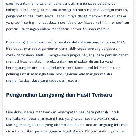
spesifik untuk jenis taruhan yang variatif, menganalisa peluang dan
bahaya, serta mengoptimalkan strategi bermain mereka. Sebagai contoh,
pengamatan hasil toto Macau sebelumnya dapat memperlihatkan angka
yang lebih sering muncul dalam sesi live draw Macau kali ini, memberikan
pemain keuntungan dalam mendesain nomor taruhan mereka.
Di samping itu, dengan melihat evolusi data Macau sampai tahun 2026,
kita dapat mendapat gambaran yang lebih tegas tentang pergeseran
corak permainan. Melalui pengawasan jangka panjang, para pemain dapat
memodifikasi strategi mereka untuk menghadapi dinamika yang
berlangsung dalam output keluaran toto Macau. Hal ini menciptakan
peluang untuk meningkatkan kemungkinan kemenangan melalui
memanfaatkan data yang tepat dan relevan.
Pengundian Langsung dan Hasil Terbaru
Live draw Macau menawarkan kesempatan bagi para petaruh untuk
menyaksikan secara langsung hasil yang keluar secara waktu nyata.
Masing-masing output yang ditampilkan dalam undian langsung ini amat
dinanti-nantikan para penggemar togel Macau. Dengan sistem yang dan