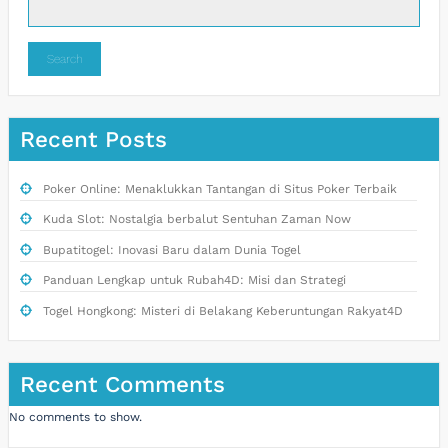
Search
Recent Posts
Poker Online: Menaklukkan Tantangan di Situs Poker Terbaik
Kuda Slot: Nostalgia berbalut Sentuhan Zaman Now
Bupatitogel: Inovasi Baru dalam Dunia Togel
Panduan Lengkap untuk Rubah4D: Misi dan Strategi
Togel Hongkong: Misteri di Belakang Keberuntungan Rakyat4D
Recent Comments
No comments to show.