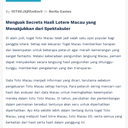
By
fOT8EJXjf0m8ov5
In
Berita Games
Menguak Secrets Hasil Lotere Macau yang
Menakjubkan dari Spektakuler
Di alam judi, togel Toto Macau telah jadi salah satu opsi popular bagi
penggila lotere. Setiap kali keluaran Togel Macau memberikan harapan
dan kesempatan untuk beberapa petaruh agar meraih kemenangan yang
sangat fantastis. Melalui keberadaan pengundian langsung Macau, pemain
dapat menyaksikan secara langsung hasil pengundian yang ditunggu-
tunggu, memberikan pengalaman yang dan transparan.
Data Toto Macau menjadi informasi yang dicari, terutama sebelum
pengeluaran Toto Macau setiap harinya. Para petaruh sering mencari-cari
hasil dan evaluasi dari data Macau untuk meningkatkan kesempatan
mereka dalam toto Toto Macau. Di tahun, perubahan dan perkembangan
dalam permainan tersebut tentunya akan seru untuk diperhatikan
diperhatikan. Ayo kita selidiki lebih dalam tentang dunia togel Toto
Macau, yang meliputi hasil lotre Macau, toto Macau 5D, serta semua yang
berkaitan dari hasil serta hasil dalam panggung ini.