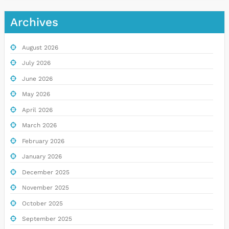
Archives
August 2026
July 2026
June 2026
May 2026
April 2026
March 2026
February 2026
January 2026
December 2025
November 2025
October 2025
September 2025