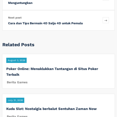
Menguntungkan
Next post
Cara dan Tips Bermain 4D Salju 4D untuk Pemula
Related Posts
August 3, 2026
Poker Online: Menaklukkan Tantangan di Situs Poker
Terbaik
Berita Games
July 31, 2026
Kuda Slot: Nostalgia berbalut Sentuhan Zaman Now
Berita Games