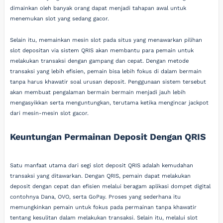
dimainkan oleh banyak orang dapat menjadi tahapan awal untuk
menemukan slot yang sedang gacor.
Selain itu, memainkan mesin slot pada situs yang menawarkan pilihan
slot depositan via sistem QRIS akan membantu para pemain untuk
melakukan transaksi dengan gampang dan cepat. Dengan metode
transaksi yang lebih efisien, pemain bisa lebih fokus di dalam bermain
tanpa harus khawatir soal urusan deposit. Penggunaan sistem tersebut
akan membuat pengalaman bermain bermain menjadi jauh lebih
mengasyikkan serta menguntungkan, terutama ketika mengincar jackpot
dari mesin-mesin slot gacor.
Keuntungan Permainan Deposit Dengan QRIS
Satu manfaat utama dari segi slot deposit QRIS adalah kemudahan
transaksi yang ditawarkan. Dengan QRIS, pemain dapat melakukan
deposit dengan cepat dan efisien melalui beragam aplikasi dompet digital
contohnya Dana, OVO, serta GoPay. Proses yang sederhana itu
memungkinkan pemain untuk fokus pada permainan tanpa khawatir
tentang kesulitan dalam melakukan transaksi. Selain itu, melalui slot