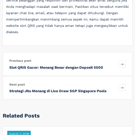
Service pelanggan yang responsif dan profesional akan amat berguna jika
Anda menghadapi masalah saat bermain. Pastikan situs tersebut memiliki
layanan chat live, email, atau telepon yang dapat dihubungi. Dengan
mempertimbangkan menimbang semua aspek ini, kamu dapat memilih
website slot QRIS yang tidak hanya aman tetapi juga mengasyikkan untuk
diakses.
Previous post
Slot QRIS Gacor: Menang Besar dengan Deposit 5000
Next post
Strategi Jitu Menang di Live Draw SGP Singapore Pools
Related Posts
August 3, 2026