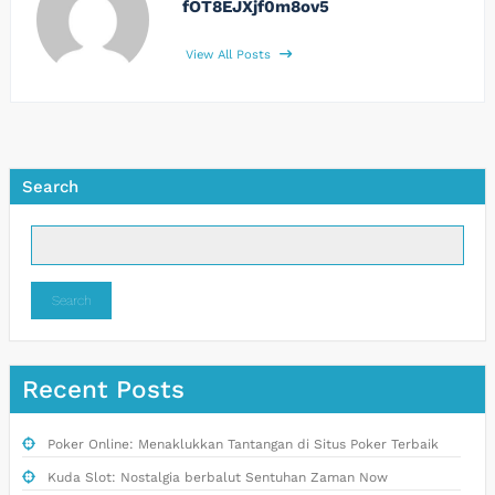
fOT8EJXjf0m8ov5
View All Posts
Search
Search
Recent Posts
Poker Online: Menaklukkan Tantangan di Situs Poker Terbaik
Kuda Slot: Nostalgia berbalut Sentuhan Zaman Now