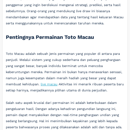
penggemar yang ingin berdiskusi mengenai strategi, prediksi, serta hasil
sebelumnya. Orang-orang yang mendukung live draw ini biasanya
mendambakan agar mendapatkan data yang tentang hasil keluaran Macau
serta menggunakannya untuk merencanakan taruhan mereka.
Pentingnya Permainan Toto Macau
Toto Macau adalah sebuah jenis permainan yang populer di antara para
penjudi. Melalui sistem yang cukup sederhana dan peluang penghargaan
yang sangat besar, banyak individu berminat untuk mencoba
keberuntungan mereka. Permainan ini bukan hanya menawarkan sensasi,
namun juga kesempatan dalam meraih hadiah yang besar yang dapat
membuat kehidupan.
live macau
Aktivitas ini menarik ribuan peserta baru
setiap harinya, menjadikannya pilihan utama di dunia perjudian.
Salah satu aspek krusial dari permainan ini adalah keterbukaan dalam
pengeluaran hasil. Dengan adanya kehadiran pengundian langsung ini,
pemain dapat menyaksikan dengan real-time penghargaan undian yang
sedang berlangsung. Hal ini menimbulkan keyakinan yang lebih kepada
peserta bahwasanya proses yang dilaksanakan adalah adil dan tanpa ada.