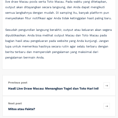
live draw Macau pools serta Toto Macau. Pada waktu yang ditetapkan,
output akan ditayangkan secara langsung, dan Anda dapat mengikuti
semua langkahnya dengan mudah. Di samping itu, banyak platform pun
menyediakan fitur notifikasi agar Anda tidak ketinggalan hasil paling baru.
Sesudah pengundian langsung berakhir, output atau keluaran akan segera
dipublikasikan. Anda bisa melihat output Macau dan Toto Macau pada
bagian hasil atau pengeluaran pada website yang Anda kunjungi. Jangan
lupa untuk memeriksa hasilnya secara rutin agar selalu terbaru dengan
berita terbaru dan memperoleh pengalaman yang maksimal dari
pengalaman bermain Anda.
Previous post
Hasil Live Draw Macau: Menangkan Togel dan Toto Hari Ini!
Next post
Mitos atau Fakta?