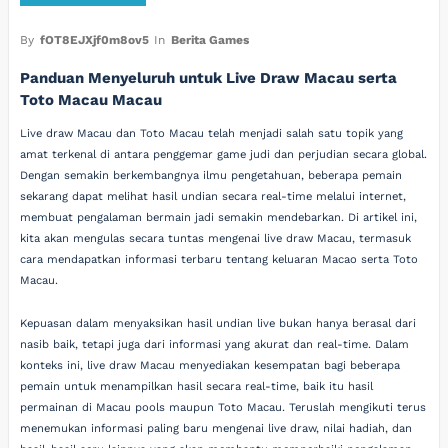
By
fOT8EJXjf0m8ov5
In
Berita Games
Panduan Menyeluruh untuk Live Draw Macau serta
Toto Macau Macau
Live draw Macau dan Toto Macau telah menjadi salah satu topik yang
amat terkenal di antara penggemar game judi dan perjudian secara global.
Dengan semakin berkembangnya ilmu pengetahuan, beberapa pemain
sekarang dapat melihat hasil undian secara real-time melalui internet,
membuat pengalaman bermain jadi semakin mendebarkan. Di artikel ini,
kita akan mengulas secara tuntas mengenai live draw Macau, termasuk
cara mendapatkan informasi terbaru tentang keluaran Macao serta Toto
Macau.
Kepuasan dalam menyaksikan hasil undian live bukan hanya berasal dari
nasib baik, tetapi juga dari informasi yang akurat dan real-time. Dalam
konteks ini, live draw Macau menyediakan kesempatan bagi beberapa
pemain untuk menampilkan hasil secara real-time, baik itu hasil
permainan di Macau pools maupun Toto Macau. Teruslah mengikuti terus
menemukan informasi paling baru mengenai live draw, nilai hadiah, dan