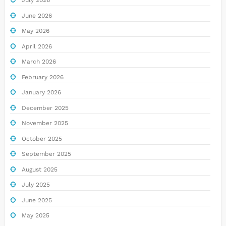
July 2026
June 2026
May 2026
April 2026
March 2026
February 2026
January 2026
December 2025
November 2025
October 2025
September 2025
August 2025
July 2025
June 2025
May 2025