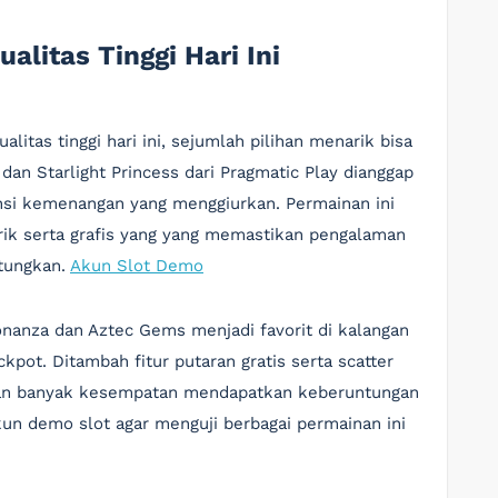
alitas Tinggi Hari Ini
litas tinggi hari ini, sejumlah pilihan menarik bisa
 dan Starlight Princess dari Pragmatic Play dianggap
ensi kemenangan yang menggiurkan. Permainan ini
ik serta grafis yang yang memastikan pengalaman
tungkan.
Akun Slot Demo
onanza dan Aztec Gems menjadi favorit di kalangan
ot. Ditambah fitur putaran gratis serta scatter
ikan banyak kesempatan mendapatkan keberuntungan
un demo slot agar menguji berbagai permainan ini