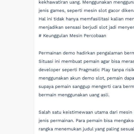
kekhawatiran uang. Menggunakan menggunak
jenis games, seperti mesin slot gacor dike
Hal ini tidak hanya memfasilitasi kalian me
menjadikan sensasi berjudi slot jadi meny
# Keunggulan Mesin Percobaan
Permainan demo hadirkan pengalaman bermai
Situasi ini membuat pemain agar bisa mer
developer seperti Pragmatic Play tanpa ris
menggunakan akun demo slot, pemain dapa
supaya pemain sanggup mengerti cara ber
bermain menggunakan uang asli.
Salah satu keistimewaan utama dari mesi
jenis permainan. Para pemain bisa mengaks
rangka menemukan judul yang paling sesua