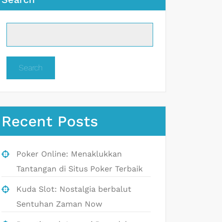
Search
Recent Posts
Poker Online: Menaklukkan
Tantangan di Situs Poker Terbaik
Kuda Slot: Nostalgia berbalut
Sentuhan Zaman Now