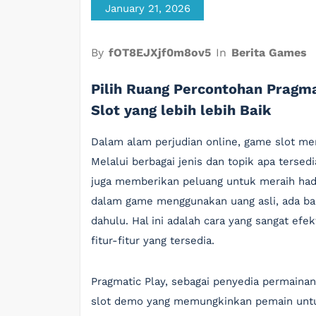
January 21, 2026
By
fOT8EJXjf0m8ov5
In
Berita Games
Pilih Ruang Percontohan Pragm
Slot yang lebih lebih Baik
Dalam alam perjudian online, game slot menj
Melalui berbagai jenis dan topik apa tersed
juga memberikan peluang untuk meraih had
dalam game menggunakan uang asli, ada ba
dahulu. Hal ini adalah cara yang sangat efe
fitur-fitur yang tersedia.
Pragmatic Play, sebagai penyedia permain
slot demo yang memungkinkan pemain unt