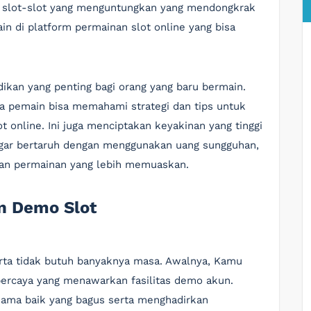
u slot-slot yang menguntungkan yang mendongkrak
n di platform permainan slot online yang bisa
idikan yang penting bagi orang yang baru bermain.
a pemain bisa memahami strategi dan tips untuk
nline. Ini juga menciptakan keyakinan yang tinggi
gar bertaruh dengan menggunakan uang sungguhan,
an permainan yang lebih memuaskan.
n Demo Slot
ta tidak butuh banyaknya masa. Awalnya, Kamu
percaya yang menawarkan fasilitas demo akun.
nama baik yang bagus serta menghadirkan