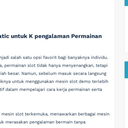
atic untuk K pengalaman Permainan
adi salah satu opsi favorit bagi banyaknya individu.
ia, permainan slot tidak hanya menyenangkan, tetapi
iah besar. Namun, sebelum masuk secara langsung
iknya untuk menggunakan mesin slot demo terlebih
ktif dalam mempelajari cara kerja permainan serta
an mesin slot terkemuka, menawarkan berbagai mesin
uk merasakan pengalaman bermain tanpa