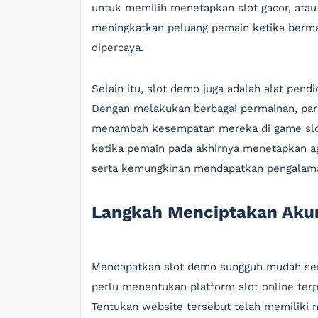
untuk memilih menetapkan slot gacor, ata
meningkatkan peluang pemain ketika bermai
dipercaya.
Selain itu, slot demo juga adalah alat pend
Dengan melakukan berbagai permainan, par
menambah kesempatan mereka di game slot o
ketika pemain pada akhirnya menetapkan a
serta kemungkinan mendapatkan pengalam
Langkah Menciptakan Aku
Mendapatkan slot demo sungguh mudah ser
perlu menentukan platform slot online ter
Tentukan website tersebut telah memiliki 