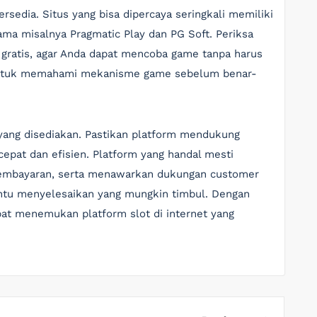
ersedia. Situs yang bisa dipercaya seringkali memiliki
nama misalnya Pragmatic Play dan PG Soft. Periksa
 gratis, agar Anda dapat mencoba game tanpa harus
 untuk memahami mekanisme game sebelum benar-
 yang disediakan. Pastikan platform mendukung
epat dan efisien. Platform yang handal mesti
pembayaran, serta menawarkan dukungan customer
ntu menyelesaikan yang mungkin timbul. Dengan
t menemukan platform slot di internet yang