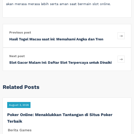
akan merasa merasa lebih serta aman saat bermain slot online.
Previous post
Hasil Togel Macau saat ini: Memahami Angka dan Tren
Next post
Slot Gacor Malam Ini: Daftar Slot Terpercaya untuk Dinaiki
Related Posts
August 3, 2026
Poker Online: Menaklukkan Tantangan di Situs Poker
Terbaik
Berita Games