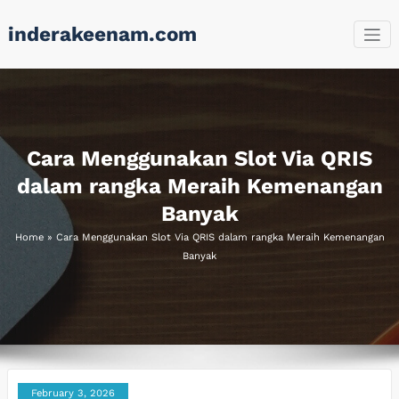
Skip
inderakeenam.com
to
content
Cara Menggunakan Slot Via QRIS
dalam rangka Meraih Kemenangan
Banyak
Home
»
Cara Menggunakan Slot Via QRIS dalam rangka Meraih Kemenangan
Banyak
February 3, 2026