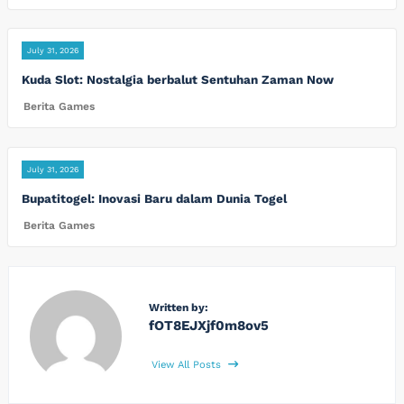
July 31, 2026
Kuda Slot: Nostalgia berbalut Sentuhan Zaman Now
Berita Games
July 31, 2026
Bupatitogel: Inovasi Baru dalam Dunia Togel
Berita Games
Written by:
fOT8EJXjf0m8ov5
View All Posts