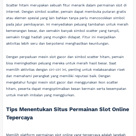
Scatter hitam merupakan sebuah fitur menarik dalam permainan slot di
internet. Dengan simbol scatter, pemain dapat membuka putaran gratis
atau elemen spesial yang lain bahkan tanpa perlu mencocokkan simbol
pada jalur pembayaran. Ini menyediakan peluang tambahan untuk meraih
kemenangan besar, dan semakin banyak simbol scatter yang tampil,
semakin tinggi hadiah yang mungkin didapat. Fitur ini menjadikan
aktivitas lebih seru dan berpotensi menghasilkan keuntungan.
Dengan perpaduan mesin slot gacor dan simbol scatter hitam, pemain
bisa meningkatkan peluang mereka untuk meraih hasil besar. Saat
memilih aktivitas dengan ciri-ciri ini, penting untuk melaksanakan riset
dan memahami perangkat yang memiliki reputasi baik. Dengan
mengetahui fungsi mesin slot gacor dan menggunakan ikon scatter
hitam, peserta dapat mengoptimalkan kesan bermain serta kesempatan
untuk meraih imbalan yang menggiurkan.
Tips Menentukan Situs Permainan Slot Online
Tepercaya
Memilih platform permainan slot online yang terpercaya adalah langkah