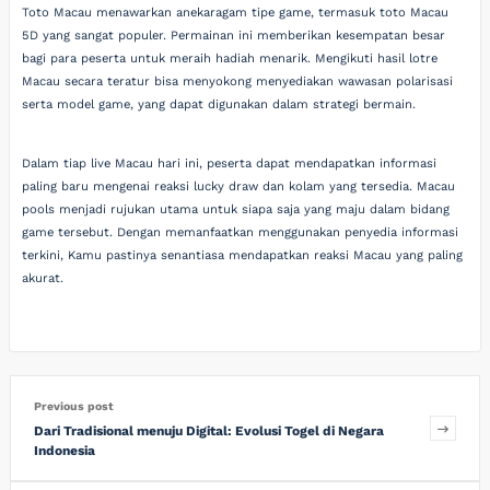
Toto Macau menawarkan anekaragam tipe game, termasuk toto Macau
5D yang sangat populer. Permainan ini memberikan kesempatan besar
bagi para peserta untuk meraih hadiah menarik. Mengikuti hasil lotre
Macau secara teratur bisa menyokong menyediakan wawasan polarisasi
serta model game, yang dapat digunakan dalam strategi bermain.
Dalam tiap live Macau hari ini, peserta dapat mendapatkan informasi
paling baru mengenai reaksi lucky draw dan kolam yang tersedia. Macau
pools menjadi rujukan utama untuk siapa saja yang maju dalam bidang
game tersebut. Dengan memanfaatkan menggunakan penyedia informasi
terkini, Kamu pastinya senantiasa mendapatkan reaksi Macau yang paling
akurat.
Previous post
Dari Tradisional menuju Digital: Evolusi Togel di Negara
Indonesia