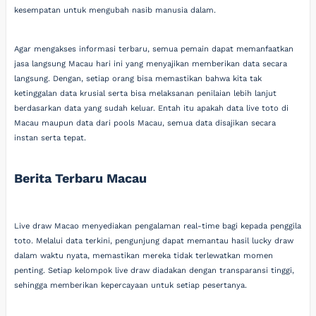
kesempatan untuk mengubah nasib manusia dalam.
Agar mengakses informasi terbaru, semua pemain dapat memanfaatkan
jasa langsung Macau hari ini yang menyajikan memberikan data secara
langsung. Dengan, setiap orang bisa memastikan bahwa kita tak
ketinggalan data krusial serta bisa melaksanan penilaian lebih lanjut
berdasarkan data yang sudah keluar. Entah itu apakah data live toto di
Macau maupun data dari pools Macau, semua data disajikan secara
instan serta tepat.
Berita Terbaru Macau
Live draw Macao menyediakan pengalaman real-time bagi kepada penggila
toto. Melalui data terkini, pengunjung dapat memantau hasil lucky draw
dalam waktu nyata, memastikan mereka tidak terlewatkan momen
penting. Setiap kelompok live draw diadakan dengan transparansi tinggi,
sehingga memberikan kepercayaan untuk setiap pesertanya.