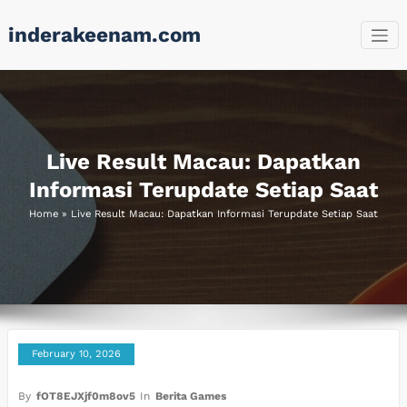
Skip
inderakeenam.com
to
content
Live Result Macau: Dapatkan
Informasi Terupdate Setiap Saat
Home
»
Live Result Macau: Dapatkan Informasi Terupdate Setiap Saat
February 10, 2026
By
fOT8EJXjf0m8ov5
In
Berita Games