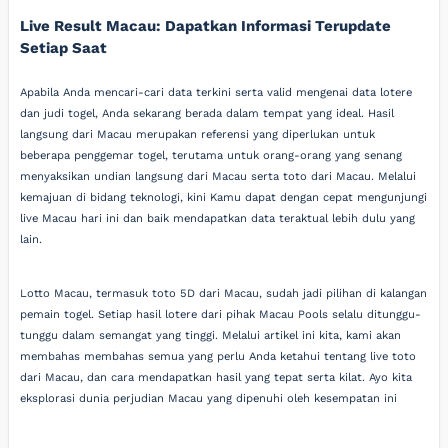
Live Result Macau: Dapatkan Informasi Terupdate
Setiap Saat
Apabila Anda mencari-cari data terkini serta valid mengenai data lotere
dan judi togel, Anda sekarang berada dalam tempat yang ideal. Hasil
langsung dari Macau merupakan referensi yang diperlukan untuk
beberapa penggemar togel, terutama untuk orang-orang yang senang
menyaksikan undian langsung dari Macau serta toto dari Macau. Melalui
kemajuan di bidang teknologi, kini Kamu dapat dengan cepat mengunjungi
live Macau hari ini dan baik mendapatkan data teraktual lebih dulu yang
lain.
Lotto Macau, termasuk toto 5D dari Macau, sudah jadi pilihan di kalangan
pemain togel. Setiap hasil lotere dari pihak Macau Pools selalu ditunggu-
tunggu dalam semangat yang tinggi. Melalui artikel ini kita, kami akan
membahas membahas semua yang perlu Anda ketahui tentang live toto
dari Macau, dan cara mendapatkan hasil yang tepat serta kilat. Ayo kita
eksplorasi dunia perjudian Macau yang dipenuhi oleh kesempatan ini