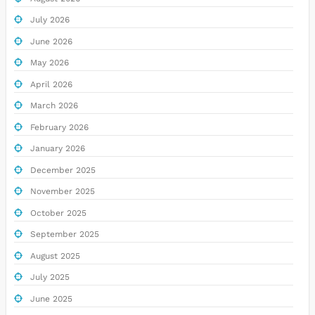
July 2026
June 2026
May 2026
April 2026
March 2026
February 2026
January 2026
December 2025
November 2025
October 2025
September 2025
August 2025
July 2025
June 2025