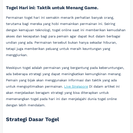
Togel Hari ini: Taktik untuk Menang Game.
Permainan togel hari ini semakin menarik perhatian banyak orang,
terutama bagi mereka yang hobi memainkan permainan ini. Seiring
dengan kemajuan teknologi, togel online saat ini memberikan kemudahan
akses dan kecepatan bagi para pemain agar dapat ikut dalam berbagai
undian yang ada. Permainan tersebut bukan hanya sekadar hiburan,
tetapi juga memberikan peluang untuk meraih keuntungan yang
menggiurkan.
Meskipun togel adalah permainan yang bergantung pada keberuntungan,
ada beberapa strategi yang dapat meningkatkan kemungkinan menang.
Pemain yang bijak akan menggunakan informasi dan taktik yang ada
untuk mengoptimalkan permainan.
Live Singapore
Di dalam artikel ini
akan menjelaskan beragam strategi yang bisa diterapkan untuk
memenangkan togel pada hari ini dan menjelajahi dunia togel online
dengan lebih mendalam.
Strategi Dasar Togel