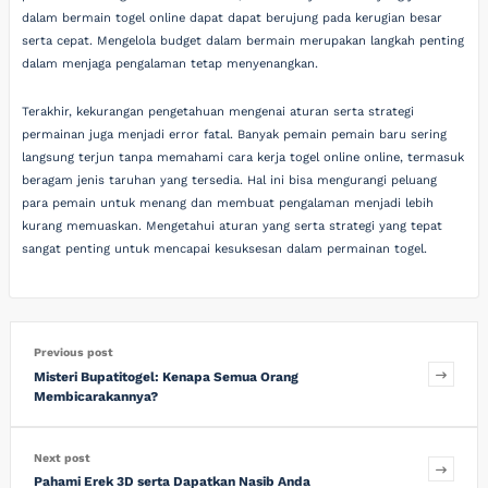
dalam bermain togel online dapat dapat berujung pada kerugian besar
serta cepat. Mengelola budget dalam bermain merupakan langkah penting
dalam menjaga pengalaman tetap menyenangkan.
Terakhir, kekurangan pengetahuan mengenai aturan serta strategi
permainan juga menjadi error fatal. Banyak pemain pemain baru sering
langsung terjun tanpa memahami cara kerja togel online online, termasuk
beragam jenis taruhan yang tersedia. Hal ini bisa mengurangi peluang
para pemain untuk menang dan membuat pengalaman menjadi lebih
kurang memuaskan. Mengetahui aturan yang serta strategi yang tepat
sangat penting untuk mencapai kesuksesan dalam permainan togel.
Previous post
Misteri Bupatitogel: Kenapa Semua Orang
Membicarakannya?
Next post
Pahami Erek 3D serta Dapatkan Nasib Anda