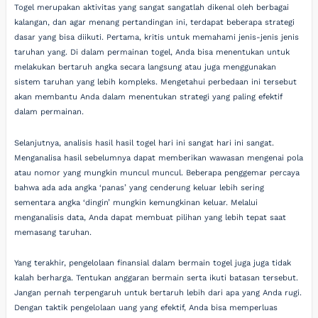
Togel merupakan aktivitas yang sangat sangatlah dikenal oleh berbagai
kalangan, dan agar menang pertandingan ini, terdapat beberapa strategi
dasar yang bisa diikuti. Pertama, kritis untuk memahami jenis-jenis jenis
taruhan yang. Di dalam permainan togel, Anda bisa menentukan untuk
melakukan bertaruh angka secara langsung atau juga menggunakan
sistem taruhan yang lebih kompleks. Mengetahui perbedaan ini tersebut
akan membantu Anda dalam menentukan strategi yang paling efektif
dalam permainan.
Selanjutnya, analisis hasil hasil togel hari ini sangat hari ini sangat.
Menganalisa hasil sebelumnya dapat memberikan wawasan mengenai pola
atau nomor yang mungkin muncul muncul. Beberapa penggemar percaya
bahwa ada ada angka ‘panas’ yang cenderung keluar lebih sering
sementara angka ‘dingin’ mungkin kemungkinan keluar. Melalui
menganalisis data, Anda dapat membuat pilihan yang lebih tepat saat
memasang taruhan.
Yang terakhir, pengelolaan finansial dalam bermain togel juga juga tidak
kalah berharga. Tentukan anggaran bermain serta ikuti batasan tersebut.
Jangan pernah terpengaruh untuk bertaruh lebih dari apa yang Anda rugi.
Dengan taktik pengelolaan uang yang efektif, Anda bisa memperluas