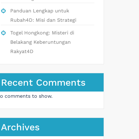
Panduan Lengkap untuk
Rubah4D: Misi dan Strategi
Togel Hongkong: Misteri di
Belakang Keberuntungan
Rakyat4D
Recent Comments
o comments to show.
Archives