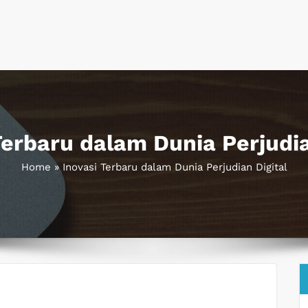
Terbaru dalam Dunia Perjudia
Home
»
Inovasi Terbaru dalam Dunia Perjudian Digital