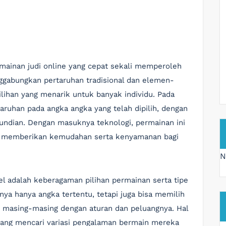
rmainan judi online yang cepat sekali memperoleh
enggabungkan pertaruhan tradisional dan elemen-
lihan yang menarik untuk banyak individu. Pada
ruhan pada angka angka yang telah dipilih, dengan
 undian. Dengan masuknya teknologi, permainan ini
ine, memberikan kemudahan serta kenyamanan bagi
N
el adalah keberagaman pilihan permainan serta tipe
nya hanya angka tertentu, tetapi juga bisa memilih
a, masing-masing dengan aturan dan peluangnya. Hal
yang mencari variasi pengalaman bermain mereka