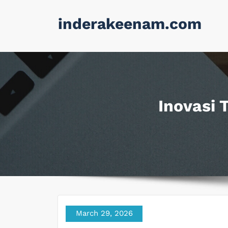
Skip
inderakeenam.com
to
content
Inovasi 
March 29, 2026