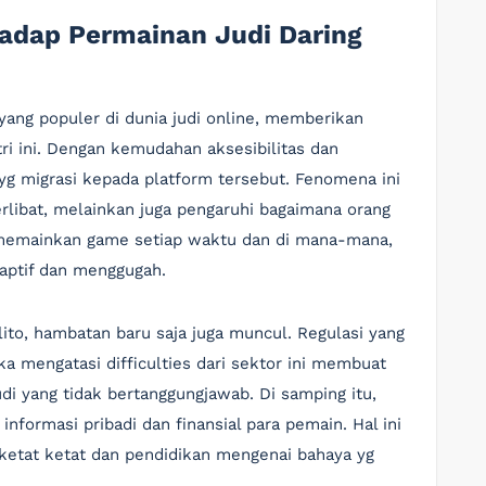
hadap Permainan Judi Daring
yang populer di dunia judi online, memberikan
ri ini. Dengan kemudahan aksesibilitas dan
g migrasi kepada platform tersebut. Fenomena ini
libat, melainkan juga pengaruhi bagaimana orang
 memainkan game setiap waktu dan di mana-mana,
aptif dan menggugah.
ito, hambatan baru saja juga muncul. Regulasi yang
 mengatasi difficulties dari sektor ini membuat
di yang tidak bertanggungjawab. Di samping itu,
formasi pribadi dan finansial para pemain. Hal ini
ketat ketat dan pendidikan mengenai bahaya yg