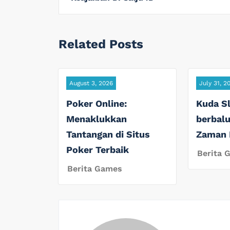
Related Posts
August 3, 2026
July 31, 2
Poker Online:
Kuda Sl
Menaklukkan
berbal
Tantangan di Situs
Zaman
Poker Terbaik
Berita 
Berita Games