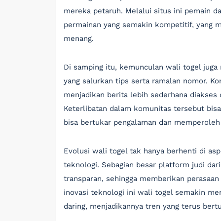
mereka petaruh. Melalui situs ini pemain d
permainan yang semakin kompetitif, yang 
menang.
Di samping itu, kemunculan wali togel ju
yang salurkan tips serta ramalan nomor. Kom
menjadikan berita lebih sederhana diakses 
Keterlibatan dalam komunitas tersebut bi
bisa bertukar pengalaman dan memperoleh 
Evolusi wali togel tak hanya berhenti di a
teknologi. Sebagian besar platform judi d
transparan, sehingga memberikan perasaa
inovasi teknologi ini wali togel semakin me
daring, menjadikannya tren yang terus ber