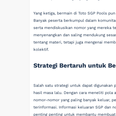
Yang ketiga, bermain di Toto SGP Pools p
Banyak peserta berkumpul dalam komunitas d
serta mendiskusikan nomor yang mereka ten
menyenangkan dan saling mendukung sesama
tentang materi, tetapi juga mengenai me
kolektif.
Strategi Bertaruh untuk Be
Salah satu strategi untuk dapat digunakan 
hasil masa lalu. Dengan cara meneliti pola
nomor-nomor yang paling banyak keluar, pe
terinformasi. Informasi keluaran SGP dan 
penting penting untuk membantu membuat p