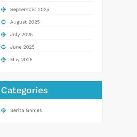
September 2025
August 2025
July 2025
June 2025
May 2025
Categories
Berita Games