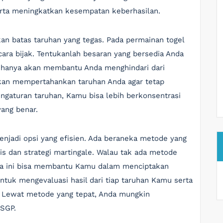
serta meningkatkan kesempatan keberhasilan.
an batas taruhan yang tegas. Pada permainan togel
cara bijak. Tentukanlah besaran yang bersedia Anda
dak hanya akan membantu Anda menghindari dari
inkan mempertahankan taruhan Anda agar tetap
gaturan taruhan, Kamu bisa lebih berkonsentrasi
ang benar.
njadi opsi yang efisien. Ada beraneka metode yang
is dan strategi martingale. Walau tak ada metode
a ini bisa membantu Kamu dalam menciptakan
 untuk mengevaluasi hasil dari tiap taruhan Kamu serta
. Lewat metode yang tepat, Anda mungkin
 SGP.