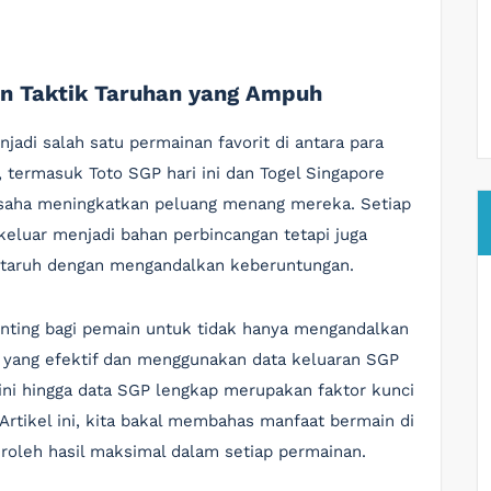
n Taktik Taruhan yang Ampuh
njadi salah satu permainan favorit di antara para
 termasuk Toto SGP hari ini dan Togel Singapore
usaha meningkatkan peluang menang mereka. Setiap
 keluar menjadi bahan perbincangan tetapi juga
rtaruh dengan mengandalkan keberuntungan.
enting bagi pemain untuk tidak hanya mengandalkan
 yang efektif dan menggunakan data keluaran SGP
 ini hingga data SGP lengkap merupakan faktor kunci
tikel ini, kita bakal membahas manfaat bermain di
roleh hasil maksimal dalam setiap permainan.