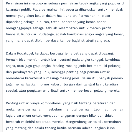
Permainan ini merupakan sebuah permainan tebak angka yang populer di
kalangan publik. Pada permainan ini, peserta diharuskan untuk menebak
nomor yang akan keluar dalam hasil undian. Permainan ini biasa
dipandang sebagai hiburan, tetapi beberapa yang benar-benar
menganggapnya sebagai sebuah kesempatan untuk meraih profit
finansial. Kunci dari Kudatogel adalah kombinasi angka angka yang benar,
yang mana dapat dipilih berdasarkan berbagai strategi yang ada.
Dalam Kudatogel, terdapat berbagai jenis bet yang dapat dipasang.
Pemain bisa memilih untuk berinvestasi pada angka tunggal, kombinasi
angka, atau juga grup angka. Masing-masing jenis bet memiliki peluang
dan pembayaran yang unik, sehingga penting bagi pemain untuk
memahami karakteristik masing-masing jenis. Selain itu, banyak pemain
juga memanfaatkan nomor keberuntungan dari tanggal lahir, kejadian
spesial, atau pengalaman pribadi untuk memperbesar peluang mereka.
Penting untuk punya komprehensi yang baik tentang peraturan dan
mekanisme permainan ini sebelum memulai bermain. Lebih jauh, pemain
juga disarankan untuk menyusun anggaran dengan bijak dan tidak
bertaruh melebihi seberapa mereka. Mengembangkan taktik permainan
yang matang dan selalu tenang ketika bermain adalah langkah kunci