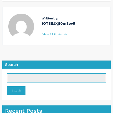
Written by:
fOT8EJXjf0m8ov5
View All Posts
Search
Search
Recent Posts