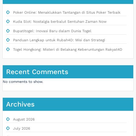
Poker Online: Menaklukkan Tantangan di Situs Poker Terbaik
Kuda Slot: Nostalgia berbalut Sentuhan Zaman Now
Bupatitogel: Inovasi Baru dalam Dunia Togel
Panduan Lengkap untuk Rubah4D: Misi dan Strategi
Togel Hongkong: Misteri di Belakang Keberuntungan Rakyat4D
Recent Comments
No comments to show.
Archives
August 2026
July 2026