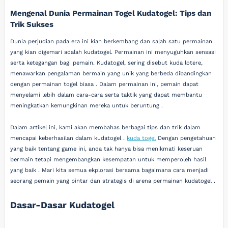
Mengenal Dunia Permainan Togel Kudatogel: Tips dan
Trik Sukses
Dunia perjudian pada era ini kian berkembang dan salah satu permainan
yang kian digemari adalah kudatogel. Permainan ini menyuguhkan sensasi
serta ketegangan bagi pemain. Kudatogel, sering disebut kuda lotere,
menawarkan pengalaman bermain yang unik yang berbeda dibandingkan
dengan permainan togel biasa . Dalam permainan ini, pemain dapat
menyelami lebih dalam cara-cara serta taktik yang dapat membantu
meningkatkan kemungkinan mereka untuk beruntung .
Dalam artikel ini, kami akan membahas berbagai tips dan trik dalam
mencapai keberhasilan dalam kudatogel .
kuda togel
Dengan pengetahuan
yang baik tentang game ini, anda tak hanya bisa menikmati keseruan
bermain tetapi mengembangkan kesempatan untuk memperoleh hasil
yang baik . Mari kita semua ekplorasi bersama bagaimana cara menjadi
seorang pemain yang pintar dan strategis di arena permainan kudatogel .
Dasar-Dasar Kudatogel