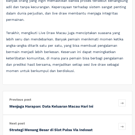
banyak orang yang ingin memastikan bahwa proses tersebut berlangsung
adil dan tanpa kecurangan. Kepercayaan terhadap sistem sangat penting
dalam dunia perjudian, dan live draw membantu menjaga integritas
permainan.
Terakhir, mengikuti Live Draw Macau juga menciptakan suasana yang
lebih seru dan mendebarkan. Banyak pemain menikmati momen ketika
angka-angka ditarik satu per satu, yang bisa membuat pengalaman
bermain menjadi lebih berkesan. Keseruan ini dapat meningkatkan
keterlibatan komunitas, di mana para pemain bisa berbagi pengalaman
dan prediksi hasil bersama, menjadikan setiap sesi live draw sebagai
momen untuk berkumpul dan berdiskusi.
Previous post
Menjaga Harapan: Data Keluaran Macau Hari Ini
Next post
Strategi Menang Besar di Slot Pulsa Via Indosat