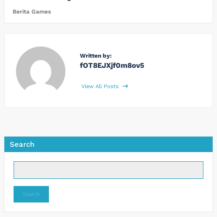
Berita Games
Written by:
fOT8EJXjf0m8ov5
View All Posts
Search
Search