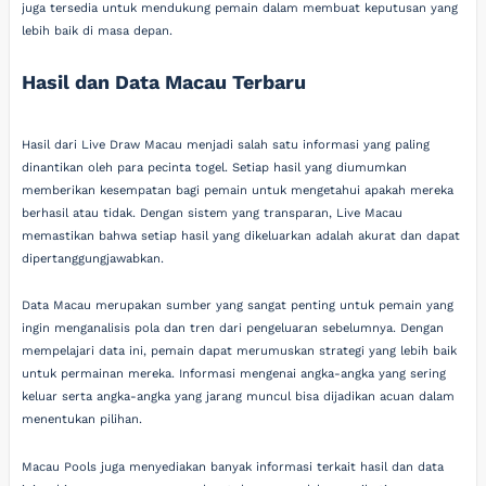
juga tersedia untuk mendukung pemain dalam membuat keputusan yang
lebih baik di masa depan.
Hasil dan Data Macau Terbaru
Hasil dari Live Draw Macau menjadi salah satu informasi yang paling
dinantikan oleh para pecinta togel. Setiap hasil yang diumumkan
memberikan kesempatan bagi pemain untuk mengetahui apakah mereka
berhasil atau tidak. Dengan sistem yang transparan, Live Macau
memastikan bahwa setiap hasil yang dikeluarkan adalah akurat dan dapat
dipertanggungjawabkan.
Data Macau merupakan sumber yang sangat penting untuk pemain yang
ingin menganalisis pola dan tren dari pengeluaran sebelumnya. Dengan
mempelajari data ini, pemain dapat merumuskan strategi yang lebih baik
untuk permainan mereka. Informasi mengenai angka-angka yang sering
keluar serta angka-angka yang jarang muncul bisa dijadikan acuan dalam
menentukan pilihan.
Macau Pools juga menyediakan banyak informasi terkait hasil dan data