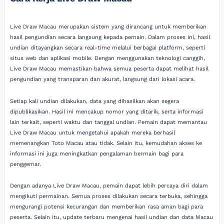
Live Draw Macau merupakan sistem yang dirancang untuk memberikan
hasil pengundian secara langsung kepada pemain. Dalam proses ini, hasil
undian ditayangkan secara real-time melalui berbagai platform, seperti
situs web dan aplikasi mobile. Dengan menggunakan teknologi canggih,
Live Draw Macau memastikan bahwa semua peserta dapat melihat hasil
pengundian yang transparan dan akurat, langsung dari lokasi acara.
Setiap kali undian dilakukan, data yang dihasilkan akan segera
dipublikasikan. Hasil ini mencakup nomor yang ditarik, serta informasi
lain terkait, seperti waktu dan tanggal undian. Pemain dapat memantau
Live Draw Macau untuk mengetahui apakah mereka berhasil
memenangkan Toto Macau atau tidak. Selain itu, kemudahan akses ke
informasi ini juga meningkatkan pengalaman bermain bagi para
penggemar.
Dengan adanya Live Draw Macau, pemain dapat lebih percaya diri dalam
mengikuti permainan. Semua proses dilakukan secara terbuka, sehingga
mengurangi potensi kecurangan dan memberikan rasa aman bagi para
peserta. Selain itu, update terbaru mengenai hasil undian dan data Macau