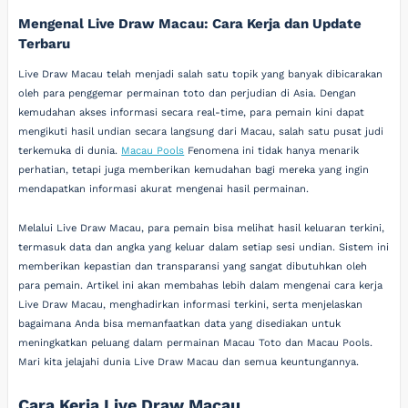
Mengenal Live Draw Macau: Cara Kerja dan Update
Terbaru
Live Draw Macau telah menjadi salah satu topik yang banyak dibicarakan
oleh para penggemar permainan toto dan perjudian di Asia. Dengan
kemudahan akses informasi secara real-time, para pemain kini dapat
mengikuti hasil undian secara langsung dari Macau, salah satu pusat judi
terkemuka di dunia.
Macau Pools
Fenomena ini tidak hanya menarik
perhatian, tetapi juga memberikan kemudahan bagi mereka yang ingin
mendapatkan informasi akurat mengenai hasil permainan.
Melalui Live Draw Macau, para pemain bisa melihat hasil keluaran terkini,
termasuk data dan angka yang keluar dalam setiap sesi undian. Sistem ini
memberikan kepastian dan transparansi yang sangat dibutuhkan oleh
para pemain. Artikel ini akan membahas lebih dalam mengenai cara kerja
Live Draw Macau, menghadirkan informasi terkini, serta menjelaskan
bagaimana Anda bisa memanfaatkan data yang disediakan untuk
meningkatkan peluang dalam permainan Macau Toto dan Macau Pools.
Mari kita jelajahi dunia Live Draw Macau dan semua keuntungannya.
Cara Kerja Live Draw Macau