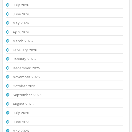
July 2026
June 2026
May 2026
April 2026
March 2026
February 2026
January 2026
December 2025
November 2025
October 2025
September 2025
August 2025
July 2025
June 2025
May 2025