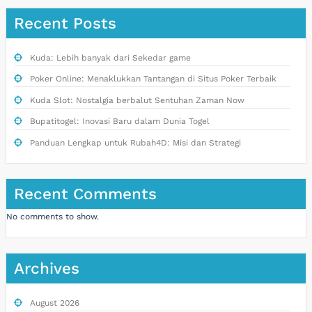
Recent Posts
Kuda: Lebih banyak dari Sekedar game
Poker Online: Menaklukkan Tantangan di Situs Poker Terbaik
Kuda Slot: Nostalgia berbalut Sentuhan Zaman Now
Bupatitogel: Inovasi Baru dalam Dunia Togel
Panduan Lengkap untuk Rubah4D: Misi dan Strategi
Recent Comments
No comments to show.
Archives
August 2026