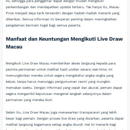
ini, sehingga para penggemar dapat dengan mudah mengikuti
perkembangan dan mendapatkan update terbaru. Tak hanya itu, Macau
Prize menjadi daya tarik tersendiri dengan hadiah-hadiah menarik yang
diberikan. Semua informasi ini berperan penting dalam meningkatkan
pengalaman bermain togel bagi semua peserta.
Manfaat dan Keuntungan Mengikuti Live Draw
Macau
Mengikuti Live Draw Macau memberikan akses langsung kepada para
pecinta permainan untuk melihat hasil undian secara real-time. Ini
memungkinkan mereka untuk segera mengetahui angka-angka yang
keluar, tanpa harus menunggu pengumuman resmi yang mungkin
memakan waktu. Dengan informasi yang cepat dan akurat, pemain dapat
segera mengambil keputusan mengenai langkah selanjutnya dalam
permainan yang mereka ikuti.
Selain itu, Live Draw Macau juga menawarkan transparansi yang lebih
besar bagi pemain. Dengan proses live draw yang disiarkan, peserta dapat
melihat langsung bagaimana setiap angka diundi. Hal ini menarik bagi