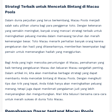
Strategi Terbaik untuk Mencetak Bintang di Macau
Pools
Dalam dunia perjudian yang terus berkembang, Macau Pools menjadi
salah satu pilihan utama bagi para penggemar toto. Dengan ketenaran
yang semakin meningkat, banyak orang mencari strategi terbaik untuk
meningkatkan peluang mereka dalam memasang taruhan dan meraih
kemenangan besar. Toto Macau menarik perhatian banyak orang karena
pengeluaran dan hasil yang ditawarkannya, memberikan kesempatan bagi
pemain untuk memenangkan hadiah yang menggiurkan.
Bagi Anda yang ingin mencoba peruntungan di Macau, pemahaman yang
baik tentang pengeluaran Macau dan keluaran Macau sangatlah penting.
Dalam artikel ini, kita akan membahas berbagai strategi yang dapat
membantu Anda mencetak bintang di Macau Pools. Dengan mengikuti
tips dan trik yang tepat, Anda tidak hanya akan meningkatkan peluang
menang, tetapi juga dapat menikmati pengalaman judi yang lebih
menyenangkan dan menguntungkan. Mari kita telusuri bersama cara-cara
untuk meraih sukses di dunia Toto Macau.
Pemahaman Dasar tentang Macau Pools