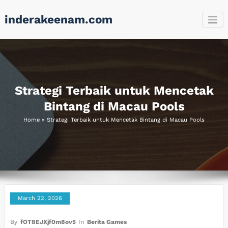
Skip
inderakeenam.com
to
content
Strategi Terbaik untuk Mencetak
Bintang di Macau Pools
Home
»
Strategi Terbaik untuk Mencetak Bintang di Macau Pools
March 22, 2026
By
fOT8EJXjf0m8ov5
In
Berita Games