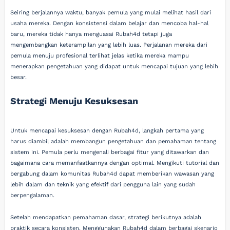
Seiring berjalannya waktu, banyak pemula yang mulai melihat hasil dari
usaha mereka. Dengan konsistensi dalam belajar dan mencoba hal-hal
baru, mereka tidak hanya menguasai Rubah4d tetapi juga
mengembangkan keterampilan yang lebih luas. Perjalanan mereka dari
pemula menuju profesional terlihat jelas ketika mereka mampu
menerapkan pengetahuan yang didapat untuk mencapai tujuan yang lebih
besar.
Strategi Menuju Kesuksesan
Untuk mencapai kesuksesan dengan Rubah4d, langkah pertama yang
harus diambil adalah membangun pengetahuan dan pemahaman tentang
sistem ini. Pemula perlu mengenali berbagai fitur yang ditawarkan dan
bagaimana cara memanfaatkannya dengan optimal. Mengikuti tutorial dan
bergabung dalam komunitas Rubah4d dapat memberikan wawasan yang
lebih dalam dan teknik yang efektif dari pengguna lain yang sudah
berpengalaman.
Setelah mendapatkan pemahaman dasar, strategi berikutnya adalah
praktik secara konsisten. Menggunakan Rubah4d dalam berbagai skenario