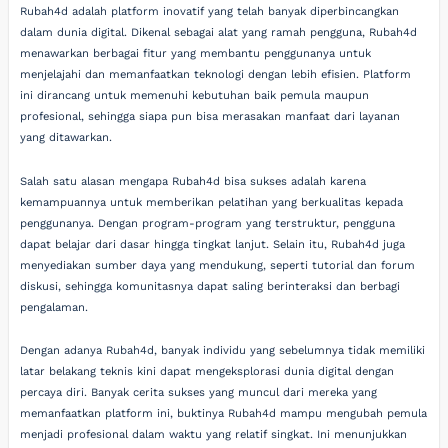
Rubah4d adalah platform inovatif yang telah banyak diperbincangkan
dalam dunia digital. Dikenal sebagai alat yang ramah pengguna, Rubah4d
menawarkan berbagai fitur yang membantu penggunanya untuk
menjelajahi dan memanfaatkan teknologi dengan lebih efisien. Platform
ini dirancang untuk memenuhi kebutuhan baik pemula maupun
profesional, sehingga siapa pun bisa merasakan manfaat dari layanan
yang ditawarkan.
Salah satu alasan mengapa Rubah4d bisa sukses adalah karena
kemampuannya untuk memberikan pelatihan yang berkualitas kepada
penggunanya. Dengan program-program yang terstruktur, pengguna
dapat belajar dari dasar hingga tingkat lanjut. Selain itu, Rubah4d juga
menyediakan sumber daya yang mendukung, seperti tutorial dan forum
diskusi, sehingga komunitasnya dapat saling berinteraksi dan berbagi
pengalaman.
Dengan adanya Rubah4d, banyak individu yang sebelumnya tidak memiliki
latar belakang teknis kini dapat mengeksplorasi dunia digital dengan
percaya diri. Banyak cerita sukses yang muncul dari mereka yang
memanfaatkan platform ini, buktinya Rubah4d mampu mengubah pemula
menjadi profesional dalam waktu yang relatif singkat. Ini menunjukkan