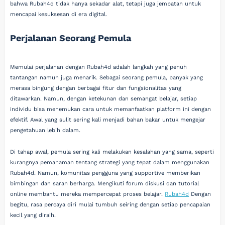
bahwa Rubah4d tidak hanya sekadar alat, tetapi juga jembatan untuk
mencapai kesuksesan di era digital.
Perjalanan Seorang Pemula
Memulai perjalanan dengan Rubah4d adalah langkah yang penuh
tantangan namun juga menarik. Sebagai seorang pemula, banyak yang
merasa bingung dengan berbagai fitur dan fungsionalitas yang
ditawarkan. Namun, dengan ketekunan dan semangat belajar, setiap
individu bisa menemukan cara untuk memanfaatkan platform ini dengan
efektif. Awal yang sulit sering kali menjadi bahan bakar untuk mengejar
pengetahuan lebih dalam.
Di tahap awal, pemula sering kali melakukan kesalahan yang sama, seperti
kurangnya pemahaman tentang strategi yang tepat dalam menggunakan
Rubah4d. Namun, komunitas pengguna yang supportive memberikan
bimbingan dan saran berharga. Mengikuti forum diskusi dan tutorial
online membantu mereka mempercepat proses belajar.
Rubah4d
Dengan
begitu, rasa percaya diri mulai tumbuh seiring dengan setiap pencapaian
kecil yang diraih.