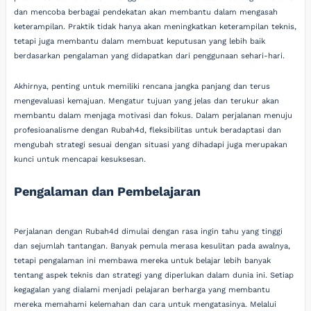
dan mencoba berbagai pendekatan akan membantu dalam mengasah
keterampilan. Praktik tidak hanya akan meningkatkan keterampilan teknis,
tetapi juga membantu dalam membuat keputusan yang lebih baik
berdasarkan pengalaman yang didapatkan dari penggunaan sehari-hari.
Akhirnya, penting untuk memiliki rencana jangka panjang dan terus
mengevaluasi kemajuan. Mengatur tujuan yang jelas dan terukur akan
membantu dalam menjaga motivasi dan fokus. Dalam perjalanan menuju
profesioanalisme dengan Rubah4d, fleksibilitas untuk beradaptasi dan
mengubah strategi sesuai dengan situasi yang dihadapi juga merupakan
kunci untuk mencapai kesuksesan.
Pengalaman dan Pembelajaran
Perjalanan dengan Rubah4d dimulai dengan rasa ingin tahu yang tinggi
dan sejumlah tantangan. Banyak pemula merasa kesulitan pada awalnya,
tetapi pengalaman ini membawa mereka untuk belajar lebih banyak
tentang aspek teknis dan strategi yang diperlukan dalam dunia ini. Setiap
kegagalan yang dialami menjadi pelajaran berharga yang membantu
mereka memahami kelemahan dan cara untuk mengatasinya. Melalui