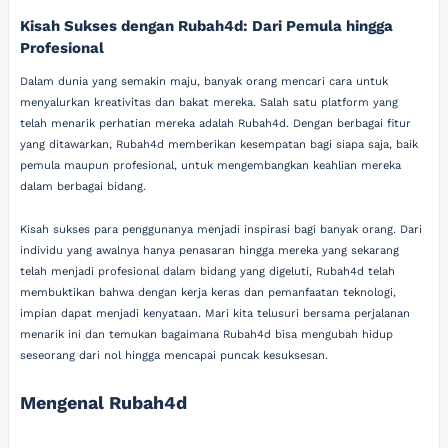
Kisah Sukses dengan Rubah4d: Dari Pemula hingga
Profesional
Dalam dunia yang semakin maju, banyak orang mencari cara untuk
menyalurkan kreativitas dan bakat mereka. Salah satu platform yang
telah menarik perhatian mereka adalah Rubah4d. Dengan berbagai fitur
yang ditawarkan, Rubah4d memberikan kesempatan bagi siapa saja, baik
pemula maupun profesional, untuk mengembangkan keahlian mereka
dalam berbagai bidang.
Kisah sukses para penggunanya menjadi inspirasi bagi banyak orang. Dari
individu yang awalnya hanya penasaran hingga mereka yang sekarang
telah menjadi profesional dalam bidang yang digeluti, Rubah4d telah
membuktikan bahwa dengan kerja keras dan pemanfaatan teknologi,
impian dapat menjadi kenyataan. Mari kita telusuri bersama perjalanan
menarik ini dan temukan bagaimana Rubah4d bisa mengubah hidup
seseorang dari nol hingga mencapai puncak kesuksesan.
Mengenal Rubah4d