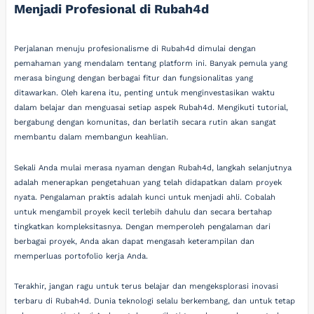
Menjadi Profesional di Rubah4d
Perjalanan menuju profesionalisme di Rubah4d dimulai dengan
pemahaman yang mendalam tentang platform ini. Banyak pemula yang
merasa bingung dengan berbagai fitur dan fungsionalitas yang
ditawarkan. Oleh karena itu, penting untuk menginvestasikan waktu
dalam belajar dan menguasai setiap aspek Rubah4d. Mengikuti tutorial,
bergabung dengan komunitas, dan berlatih secara rutin akan sangat
membantu dalam membangun keahlian.
Sekali Anda mulai merasa nyaman dengan Rubah4d, langkah selanjutnya
adalah menerapkan pengetahuan yang telah didapatkan dalam proyek
nyata. Pengalaman praktis adalah kunci untuk menjadi ahli. Cobalah
untuk mengambil proyek kecil terlebih dahulu dan secara bertahap
tingkatkan kompleksitasnya. Dengan memperoleh pengalaman dari
berbagai proyek, Anda akan dapat mengasah keterampilan dan
memperluas portofolio kerja Anda.
Terakhir, jangan ragu untuk terus belajar dan mengeksplorasi inovasi
terbaru di Rubah4d. Dunia teknologi selalu berkembang, dan untuk tetap