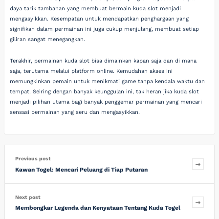
daya tarik tambahan yang membuat bermain kuda slot menjadi
mengasyikkan. Kesempatan untuk mendapatkan penghargaan yang
signifikan dalam permainan ini juga cukup menjulang, membuat setiap
giliran sangat menegangkan.
Terakhir, permainan kuda slot bisa dimainkan kapan saja dan di mana
saja, terutama melalui platform online. Kemudahan akses ini
memungkinkan pemain untuk menikmati game tanpa kendala waktu dan
tempat. Seiring dengan banyak keunggulan ini, tak heran jika kuda slot
menjadi pilihan utama bagi banyak penggemar permainan yang mencari
sensasi permainan yang seru dan mengasyikkan.
Previous post
Kawan Togel: Mencari Peluang di Tiap Putaran
Next post
Membongkar Legenda dan Kenyataan Tentang Kuda Togel