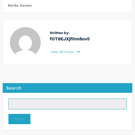
Berita Games
Written by:
fOT8EJXjf0m8ov5
View All Posts
Search
Search