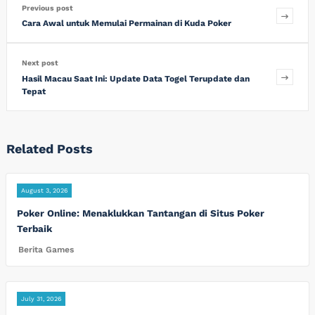
Previous post
Cara Awal untuk Memulai Permainan di Kuda Poker
Next post
Hasil Macau Saat Ini: Update Data Togel Terupdate dan
Tepat
Related Posts
August 3, 2026
Poker Online: Menaklukkan Tantangan di Situs Poker
Terbaik
Berita Games
July 31, 2026