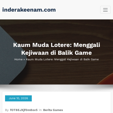
Skip
inderakeenam.com
to
content
Kaum Muda Lotere: Menggali
Kejiwaan di Balik Game
Home
»
Kaum Muda Lotere: Menggali Kejiwaan di Balik Game
June 10, 2026
By
fOT8EJXjf0m8ov5
In
Berita Games