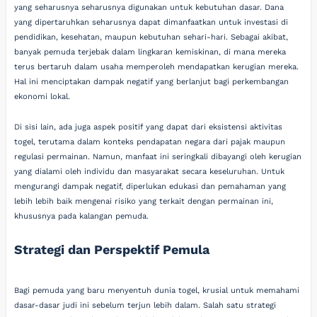
yang seharusnya seharusnya digunakan untuk kebutuhan dasar. Dana
yang dipertaruhkan seharusnya dapat dimanfaatkan untuk investasi di
pendidikan, kesehatan, maupun kebutuhan sehari-hari. Sebagai akibat,
banyak pemuda terjebak dalam lingkaran kemiskinan, di mana mereka
terus bertaruh dalam usaha memperoleh mendapatkan kerugian mereka.
Hal ini menciptakan dampak negatif yang berlanjut bagi perkembangan
ekonomi lokal.
Di sisi lain, ada juga aspek positif yang dapat dari eksistensi aktivitas
togel, terutama dalam konteks pendapatan negara dari pajak maupun
regulasi permainan. Namun, manfaat ini seringkali dibayangi oleh kerugian
yang dialami oleh individu dan masyarakat secara keseluruhan. Untuk
mengurangi dampak negatif, diperlukan edukasi dan pemahaman yang
lebih lebih baik mengenai risiko yang terkait dengan permainan ini,
khususnya pada kalangan pemuda.
Strategi dan Perspektif Pemula
Bagi pemuda yang baru menyentuh dunia togel, krusial untuk memahami
dasar-dasar judi ini sebelum terjun lebih dalam. Salah satu strategi