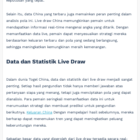
keputusan yang tepat.
Selain itu, data China yang terbaru juga memainkan peran penting dalam
analisis pola ini. Live draw China memungkinkan pemain untuk
mendapatkan informasi real-time mengenai angka yang ditarik. Dengan
memanfaatkan data live, pemain dapat menyesuaikan strategi mereka
berdasarkan keluaran terbaru dan pola yang sedang berlangsung,
sehingga meningkatkan kemungkinan meraih kemenangan.
Data dan Statistik Live Draw
Dalam dunia Togel China, data dan statistik dari live draw menjadi sangat
penting. Setiap hasil pengundian tidak hanya memberi jawaban atas
pertanyaan siapa yang menang, tetapi juga menciptakan pola yang dapat
dianalisis. Para pemain seringkali memanfaatkan data ini untuk
merumuskan strategi dan membuat prediksi untuk pengundian
berikutnya.
Keluaran China
Dengan mempelajari hasil sebelumnya, mereka
berharap dapat menemukan tren yang dapat meningkatkan peluang
keberuntungan mereka.
Sebagian besar data yang diperoleh dari live draw tersedia secara real-