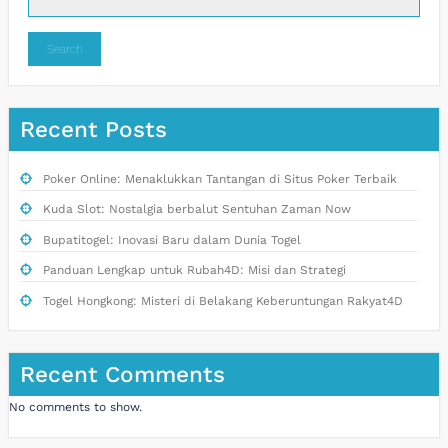
Search
Recent Posts
Poker Online: Menaklukkan Tantangan di Situs Poker Terbaik
Kuda Slot: Nostalgia berbalut Sentuhan Zaman Now
Bupatitogel: Inovasi Baru dalam Dunia Togel
Panduan Lengkap untuk Rubah4D: Misi dan Strategi
Togel Hongkong: Misteri di Belakang Keberuntungan Rakyat4D
Recent Comments
No comments to show.