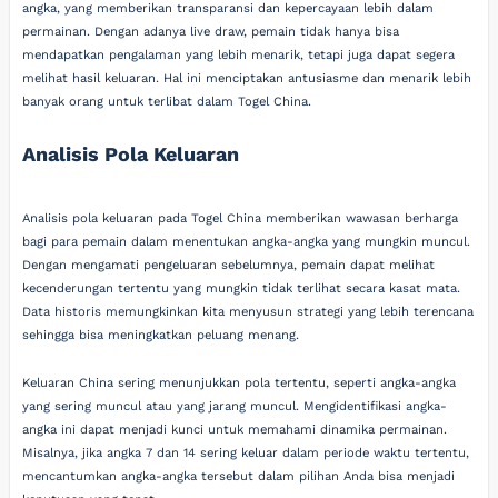
angka, yang memberikan transparansi dan kepercayaan lebih dalam
permainan. Dengan adanya live draw, pemain tidak hanya bisa
mendapatkan pengalaman yang lebih menarik, tetapi juga dapat segera
melihat hasil keluaran. Hal ini menciptakan antusiasme dan menarik lebih
banyak orang untuk terlibat dalam Togel China.
Analisis Pola Keluaran
Analisis pola keluaran pada Togel China memberikan wawasan berharga
bagi para pemain dalam menentukan angka-angka yang mungkin muncul.
Dengan mengamati pengeluaran sebelumnya, pemain dapat melihat
kecenderungan tertentu yang mungkin tidak terlihat secara kasat mata.
Data historis memungkinkan kita menyusun strategi yang lebih terencana
sehingga bisa meningkatkan peluang menang.
Keluaran China sering menunjukkan pola tertentu, seperti angka-angka
yang sering muncul atau yang jarang muncul. Mengidentifikasi angka-
angka ini dapat menjadi kunci untuk memahami dinamika permainan.
Misalnya, jika angka 7 dan 14 sering keluar dalam periode waktu tertentu,
mencantumkan angka-angka tersebut dalam pilihan Anda bisa menjadi