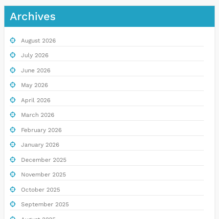
Archives
August 2026
July 2026
June 2026
May 2026
April 2026
March 2026
February 2026
January 2026
December 2025
November 2025
October 2025
September 2025