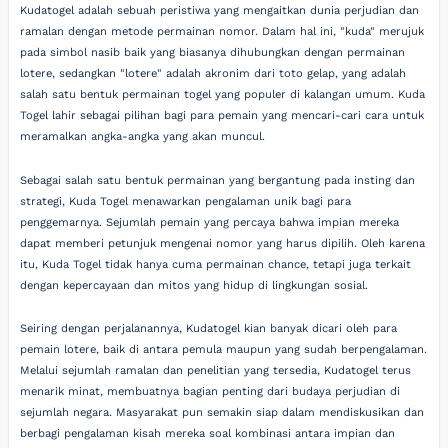
Kudatogel adalah sebuah peristiwa yang mengaitkan dunia perjudian dan
ramalan dengan metode permainan nomor. Dalam hal ini, "kuda" merujuk
pada simbol nasib baik yang biasanya dihubungkan dengan permainan
lotere, sedangkan "lotere" adalah akronim dari toto gelap, yang adalah
salah satu bentuk permainan togel yang populer di kalangan umum. Kuda
Togel lahir sebagai pilihan bagi para pemain yang mencari-cari cara untuk
meramalkan angka-angka yang akan muncul.
Sebagai salah satu bentuk permainan yang bergantung pada insting dan
strategi, Kuda Togel menawarkan pengalaman unik bagi para
penggemarnya. Sejumlah pemain yang percaya bahwa impian mereka
dapat memberi petunjuk mengenai nomor yang harus dipilih. Oleh karena
itu, Kuda Togel tidak hanya cuma permainan chance, tetapi juga terkait
dengan kepercayaan dan mitos yang hidup di lingkungan sosial.
Seiring dengan perjalanannya, Kudatogel kian banyak dicari oleh para
pemain lotere, baik di antara pemula maupun yang sudah berpengalaman.
Melalui sejumlah ramalan dan penelitian yang tersedia, Kudatogel terus
menarik minat, membuatnya bagian penting dari budaya perjudian di
sejumlah negara. Masyarakat pun semakin siap dalam mendiskusikan dan
berbagi pengalaman kisah mereka soal kombinasi antara impian dan