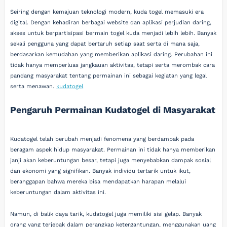
Seiring dengan kemajuan teknologi modern, kuda togel memasuki era
digital. Dengan kehadiran berbagai website dan aplikasi perjudian daring,
akses untuk berpartisipasi bermain togel kuda menjadi lebih lebih. Banyak
sekali pengguna yang dapat bertaruh setiap saat serta di mana saja,
berdasarkan kemudahan yang memberikan aplikasi daring. Perubahan ini
tidak hanya memperluas jangkauan aktivitas, tetapi serta merombak cara
pandang masyarakat tentang permainan ini sebagai kegiatan yang legal
serta menawan.
kudatogel
Pengaruh Permainan Kudatogel di Masyarakat
Kudatogel telah berubah menjadi fenomena yang berdampak pada
beragam aspek hidup masyarakat. Permainan ini tidak hanya memberikan
janji akan keberuntungan besar, tetapi juga menyebabkan dampak sosial
dan ekonomi yang signifikan. Banyak individu tertarik untuk ikut,
beranggapan bahwa mereka bisa mendapatkan harapan melalui
keberuntungan dalam aktivitas ini.
Namun, di balik daya tarik, kudatogel juga memiliki sisi gelap. Banyak
orang yang terjebak dalam perangkap ketergantungan, menggunakan uang