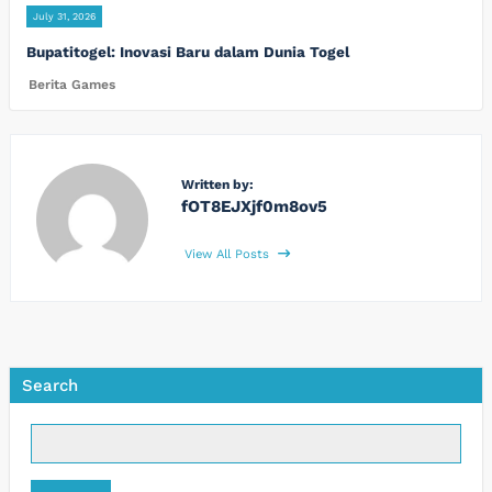
July 31, 2026
Bupatitogel: Inovasi Baru dalam Dunia Togel
Berita Games
Written by:
fOT8EJXjf0m8ov5
View All Posts
Search