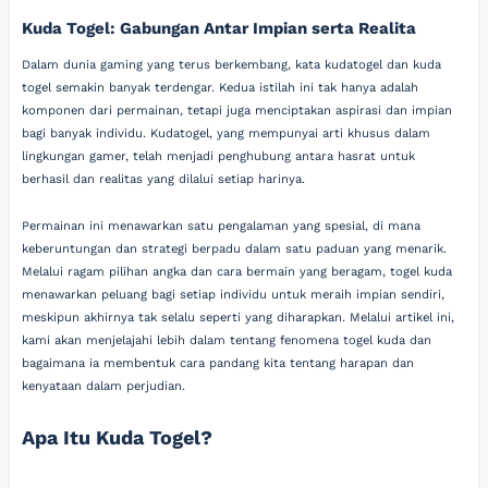
Kuda Togel: Gabungan Antar Impian serta Realita
Dalam dunia gaming yang terus berkembang, kata kudatogel dan kuda
togel semakin banyak terdengar. Kedua istilah ini tak hanya adalah
komponen dari permainan, tetapi juga menciptakan aspirasi dan impian
bagi banyak individu. Kudatogel, yang mempunyai arti khusus dalam
lingkungan gamer, telah menjadi penghubung antara hasrat untuk
berhasil dan realitas yang dilalui setiap harinya.
Permainan ini menawarkan satu pengalaman yang spesial, di mana
keberuntungan dan strategi berpadu dalam satu paduan yang menarik.
Melalui ragam pilihan angka dan cara bermain yang beragam, togel kuda
menawarkan peluang bagi setiap individu untuk meraih impian sendiri,
meskipun akhirnya tak selalu seperti yang diharapkan. Melalui artikel ini,
kami akan menjelajahi lebih dalam tentang fenomena togel kuda dan
bagaimana ia membentuk cara pandang kita tentang harapan dan
kenyataan dalam perjudian.
Apa Itu Kuda Togel?