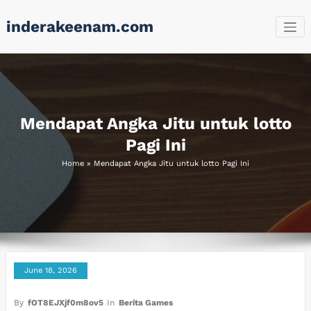
Skip
inderakeenam.com
to
content
Mendapat Angka Jitu untuk lotto
Pagi Ini
Home
»
Mendapat Angka Jitu untuk lotto Pagi Ini
June 18, 2026
By
fOT8EJXjf0m8ov5
In
Berita Games