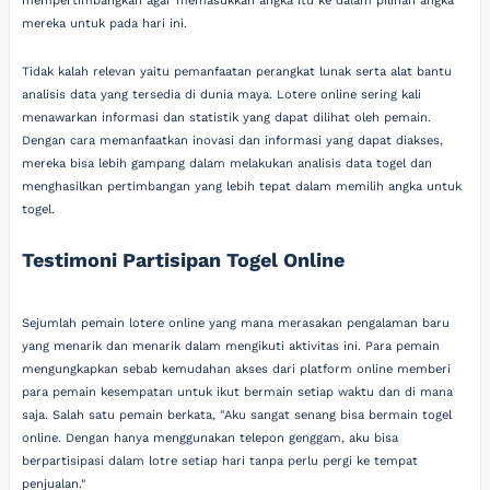
mempertimbangkan agar memasukkan angka itu ke dalam pilihan angka
mereka untuk pada hari ini.
Tidak kalah relevan yaitu pemanfaatan perangkat lunak serta alat bantu
analisis data yang tersedia di dunia maya. Lotere online sering kali
menawarkan informasi dan statistik yang dapat dilihat oleh pemain.
Dengan cara memanfaatkan inovasi dan informasi yang dapat diakses,
mereka bisa lebih gampang dalam melakukan analisis data togel dan
menghasilkan pertimbangan yang lebih tepat dalam memilih angka untuk
togel.
Testimoni Partisipan Togel Online
Sejumlah pemain lotere online yang mana merasakan pengalaman baru
yang menarik dan menarik dalam mengikuti aktivitas ini. Para pemain
mengungkapkan sebab kemudahan akses dari platform online memberi
para pemain kesempatan untuk ikut bermain setiap waktu dan di mana
saja. Salah satu pemain berkata, "Aku sangat senang bisa bermain togel
online. Dengan hanya menggunakan telepon genggam, aku bisa
berpartisipasi dalam lotre setiap hari tanpa perlu pergi ke tempat
penjualan."