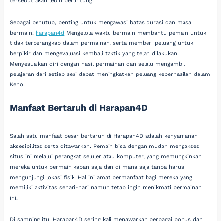
tersebut akan lebih beruntung.
Sebagai penutup, penting untuk mengawasi batas durasi dan masa
bermain.
harapan4d
Mengelola waktu bermain membantu pemain untuk
tidak terperangkap dalam permainan, serta memberi peluang untuk
berpikir dan mengevaluasi kembali taktik yang telah dilakukan.
Menyesuaikan diri dengan hasil permainan dan selalu mengambil
pelajaran dari setiap sesi dapat meningkatkan peluang keberhasilan dalam
Keno.
Manfaat Bertaruh di Harapan4D
Salah satu manfaat besar bertaruh di Harapan4D adalah kenyamanan
aksesibilitas serta ditawarkan. Pemain bisa dengan mudah mengakses
situs ini melalui perangkat seluler atau komputer, yang memungkinkan
mereka untuk bermain kapan saja dan di mana saja tanpa harus
mengunjungi lokasi fisik. Hal ini amat bermanfaat bagi mereka yang
memiliki aktivitas sehari-hari namun tetap ingin menikmati permainan
ini.
Di samping itu, Harapan4D sering kali menawarkan berbagai bonus dan