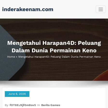
Skip
inderakeenam.com
to
content
Mengetahui Harapan4D: Peluang
Dalam Dunia Permainan Keno
Home
»
Mengetahui Harapan4D: Peluang Dalam Dunia Permainan Keno
June 6, 2026
By
fOT8EJXjf0m8ov5
In
Berita Games