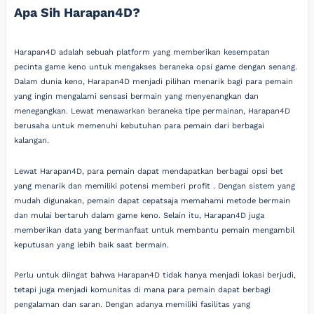
Apa Sih Harapan4D?
Harapan4D adalah sebuah platform yang memberikan kesempatan
pecinta game keno untuk mengakses beraneka opsi game dengan senang.
Dalam dunia keno, Harapan4D menjadi pilihan menarik bagi para pemain
yang ingin mengalami sensasi bermain yang menyenangkan dan
menegangkan. Lewat menawarkan beraneka tipe permainan, Harapan4D
berusaha untuk memenuhi kebutuhan para pemain dari berbagai
kalangan.
Lewat Harapan4D, para pemain dapat mendapatkan berbagai opsi bet
yang menarik dan memiliki potensi memberi profit . Dengan sistem yang
mudah digunakan, pemain dapat cepatsaja memahami metode bermain
dan mulai bertaruh dalam game keno. Selain itu, Harapan4D juga
memberikan data yang bermanfaat untuk membantu pemain mengambil
keputusan yang lebih baik saat bermain.
Perlu untuk diingat bahwa Harapan4D tidak hanya menjadi lokasi berjudi,
tetapi juga menjadi komunitas di mana para pemain dapat berbagi
pengalaman dan saran. Dengan adanya memiliki fasilitas yang