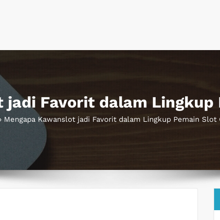
jadi Favorit dalam Lingkup 
»
Mengapa Kawanslot jadi Favorit dalam Lingkup Pemain Slot 