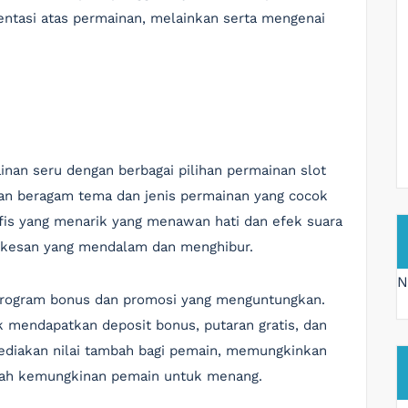
ntasi atas permainan, melainkan serta mengenai
an seru dengan berbagai pilihan permainan slot
kan beragam tema dan jenis permainan yang cocok
fis yang menarik yang menawan hati dan efek suara
kesan yang mendalam dan menghibur.
N
program bonus dan promosi yang menguntungkan.
 mendapatkan deposit bonus, putaran gratis, dan
yediakan nilai tambah bagi pemain, memungkinkan
bah kemungkinan pemain untuk menang.