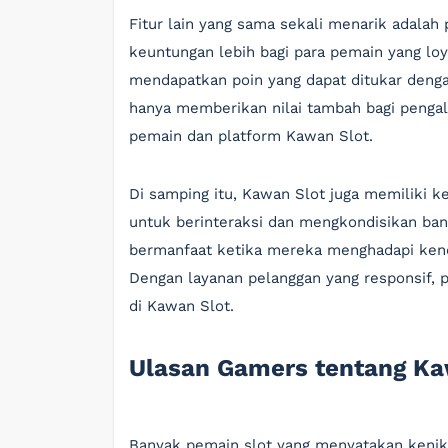
Fitur lain yang sama sekali menarik adala
keuntungan lebih bagi para pemain yang loy
mendapatkan poin yang dapat ditukar dengan
hanya memberikan nilai tambah bagi pengal
pemain dan platform Kawan Slot.
Di samping itu, Kawan Slot juga memiliki
untuk berinteraksi dan mengkondisikan ban
bermanfaat ketika mereka menghadapi kend
Dengan layanan pelanggan yang responsif, 
di Kawan Slot.
Ulasan Gamers tentang Ka
Banyak pemain slot yang menyatakan keni