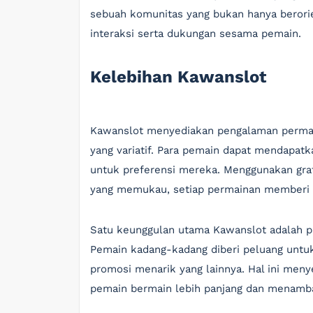
sebuah komunitas yang bukan hanya berorie
interaksi serta dukungan sesama pemain.
Kelebihan Kawanslot
Kawanslot menyediakan pengalaman permain
yang variatif. Para pemain dapat mendapat
untuk preferensi mereka. Menggunakan gra
yang memukau, setiap permainan memberi 
Satu keunggulan utama Kawanslot adalah 
Pemain kadang-kadang diberi peluang untuk
promosi menarik yang lainnya. Hal ini men
pemain bermain lebih panjang dan menam