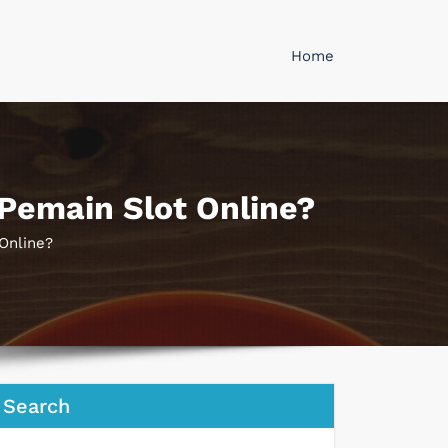
Home
Pemain Slot Online?
Online?
Search