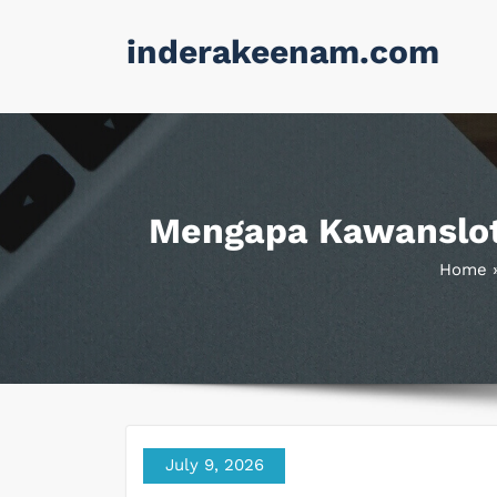
Skip
inderakeenam.com
to
content
Mengapa Kawanslot 
Home
July 9, 2026