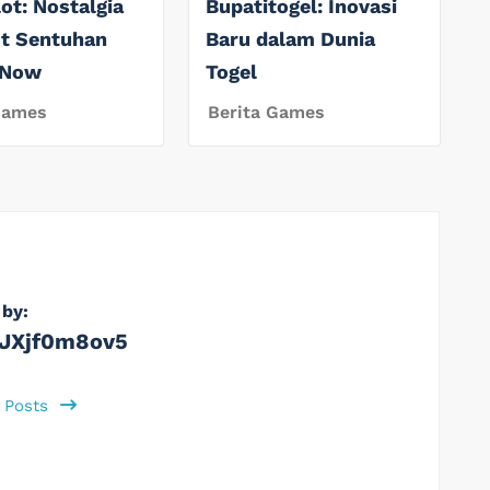
ot: Nostalgia
Bupatitogel: Inovasi
ut Sentuhan
Baru dalam Dunia
 Now
Togel
Games
Berita Games
 by:
JXjf0m8ov5
l Posts