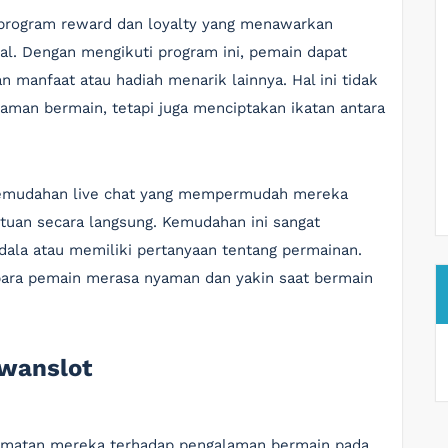
h program reward dan loyalty yang menawarkan
al. Dengan mengikuti program ini, pemain dapat
 manfaat atau hadiah menarik lainnya. Hal ini tidak
aman bermain, tetapi juga menciptakan ikatan antara
 kemudahan live chat yang mempermudah mereka
tuan secara langsung. Kemudahan ini sangat
ala atau memiliki pertanyaan tentang permainan.
para pemain merasa nyaman dan yakin saat bermain
wanslot
kmatan mereka terhadap pengalaman bermain pada