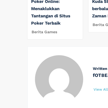
Poker Online:
Kuda Sl
Menaklukkan
berbal
Tantangan di Situs
Zaman
Poker Terbaik
Berita 
Berita Games
Written
fOT8E
View Al