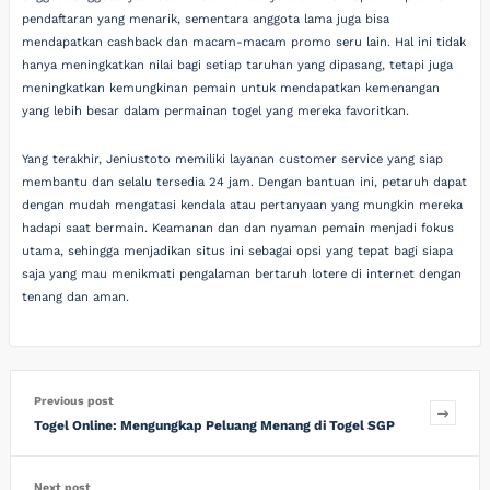
pendaftaran yang menarik, sementara anggota lama juga bisa
mendapatkan cashback dan macam-macam promo seru lain. Hal ini tidak
hanya meningkatkan nilai bagi setiap taruhan yang dipasang, tetapi juga
meningkatkan kemungkinan pemain untuk mendapatkan kemenangan
yang lebih besar dalam permainan togel yang mereka favoritkan.
Yang terakhir, Jeniustoto memiliki layanan customer service yang siap
membantu dan selalu tersedia 24 jam. Dengan bantuan ini, petaruh dapat
dengan mudah mengatasi kendala atau pertanyaan yang mungkin mereka
hadapi saat bermain. Keamanan dan dan nyaman pemain menjadi fokus
utama, sehingga menjadikan situs ini sebagai opsi yang tepat bagi siapa
saja yang mau menikmati pengalaman bertaruh lotere di internet dengan
tenang dan aman.
Previous post
Togel Online: Mengungkap Peluang Menang di Togel SGP
Next post