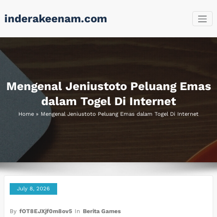
Skip
inderakeenam.com
to
content
Mengenal Jeniustoto Peluang Emas
dalam Togel Di Internet
Home
»
Mengenal Jeniustoto Peluang Emas dalam Togel Di Internet
July 8, 2026
By
fOT8EJXjf0m8ov5
In
Berita Games