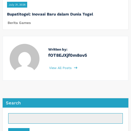
July 31, 2026
Bupatitogel: Inovasi Baru dalam Dunia Togel
Berita Games
Written by:
fOT8EJXjf0m8ov5
View All Posts
Search