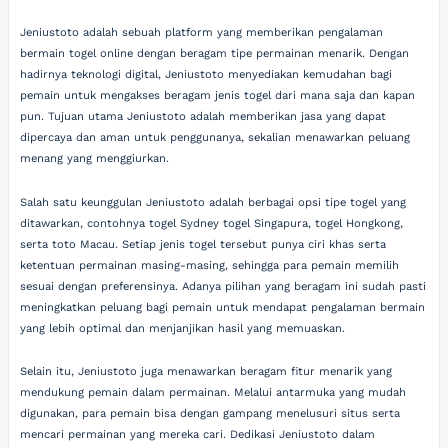
Jeniustoto adalah sebuah platform yang memberikan pengalaman
bermain togel online dengan beragam tipe permainan menarik. Dengan
hadirnya teknologi digital, Jeniustoto menyediakan kemudahan bagi
pemain untuk mengakses beragam jenis togel dari mana saja dan kapan
pun. Tujuan utama Jeniustoto adalah memberikan jasa yang dapat
dipercaya dan aman untuk penggunanya, sekalian menawarkan peluang
menang yang menggiurkan.
Salah satu keunggulan Jeniustoto adalah berbagai opsi tipe togel yang
ditawarkan, contohnya togel Sydney togel Singapura, togel Hongkong,
serta toto Macau. Setiap jenis togel tersebut punya ciri khas serta
ketentuan permainan masing-masing, sehingga para pemain memilih
sesuai dengan preferensinya. Adanya pilihan yang beragam ini sudah pasti
meningkatkan peluang bagi pemain untuk mendapat pengalaman bermain
yang lebih optimal dan menjanjikan hasil yang memuaskan.
Selain itu, Jeniustoto juga menawarkan beragam fitur menarik yang
mendukung pemain dalam permainan. Melalui antarmuka yang mudah
digunakan, para pemain bisa dengan gampang menelusuri situs serta
mencari permainan yang mereka cari. Dedikasi Jeniustoto dalam