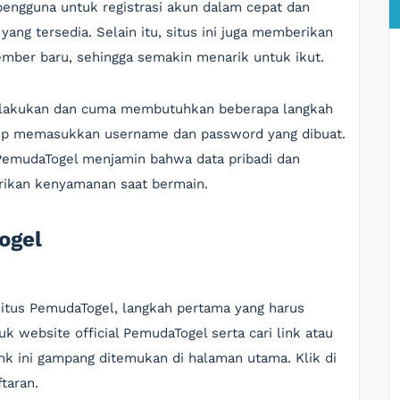
engguna untuk registrasi akun dalam cepat dan
ang tersedia. Selain itu, situs ini juga memberikan
mber baru, sehingga semakin menarik untuk ikut.
ilakukan dan cuma membutuhkan beberapa langkah
kup memasukkan username dan password yang dibuat.
PemudaTogel menjamin bahwa data pribadi dan
rikan kenyamanan saat bermain.
ogel
tus PemudaTogel, langkah pertama yang harus
uk website official PemudaTogel serta cari link atau
ink ini gampang ditemukan di halaman utama. Klik di
taran.