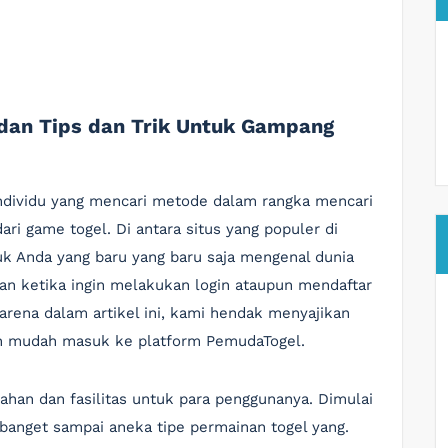
dan Tips dan Trik Untuk Gampang
 individu yang mencari metode dalam rangka mencari
ari game togel. Di antara situs yang populer di
uk Anda yang baru yang baru saja mengenal dunia
litan ketika ingin melakukan login ataupun mendaftar
karena dalam artikel ini, kami hendak menyajikan
gan mudah masuk ke platform PemudaTogel.
n dan fasilitas untuk para penggunanya. Dimulai
banget sampai aneka tipe permainan togel yang.