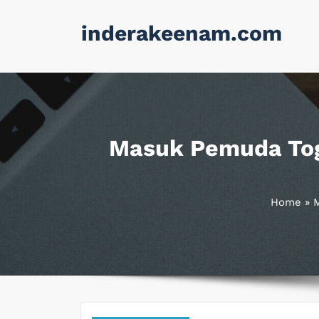
Skip
inderakeenam.com
to
content
Masuk Pemuda Tog
Home
»
M