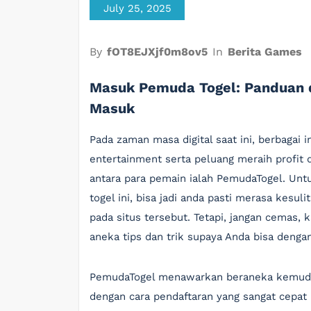
July 25, 2025
By
fOT8EJXjf0m8ov5
In
Berita Games
Masuk Pemuda Togel: Panduan 
Masuk
Pada zaman masa digital saat ini, berbagai
entertainment serta peluang meraih profit d
antara para pemain ialah PemudaTogel. Unt
togel ini, bisa jadi anda pasti merasa kesu
pada situs tersebut. Tetapi, jangan cemas, 
aneka tips dan trik supaya Anda bisa den
PemudaTogel menawarkan beraneka kemudaha
dengan cara pendaftaran yang sangat cepat 