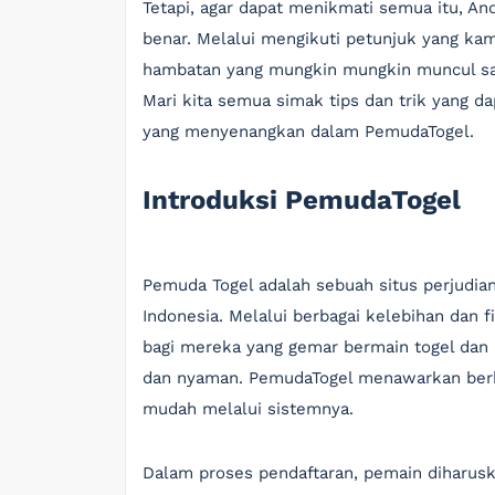
Tetapi, agar dapat menikmati semua itu, A
benar. Melalui mengikuti petunjuk yang kam
hambatan yang mungkin mungkin muncul sa
Mari kita semua simak tips dan trik yang
yang menyenangkan dalam PemudaTogel.
Introduksi PemudaTogel
Pemuda Togel adalah sebuah situs perjudian
Indonesia. Melalui berbagai kelebihan dan fi
bagi mereka yang gemar bermain togel dan
dan nyaman. PemudaTogel menawarkan berbag
mudah melalui sistemnya.
Dalam proses pendaftaran, pemain diharus