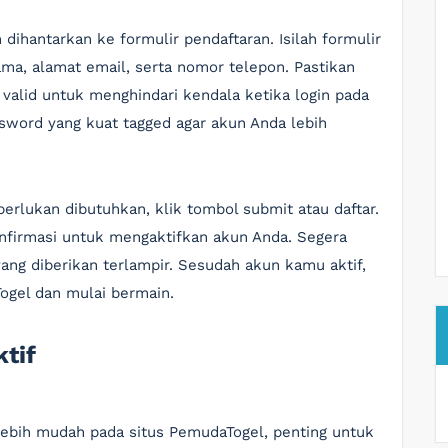
dihantarkan ke formulir pendaftaran. Isilah formulir
ma, alamat email, serta nomor telepon. Pastikan
valid untuk menghindari kendala ketika login pada
assword yang kuat tagged agar akun Anda lebih
rlukan dibutuhkan, klik tombol submit atau daftar.
firmasi untuk mengaktifkan akun Anda. Segera
yang diberikan terlampir. Sesudah akun kamu aktif,
ogel dan mulai bermain.
tif
bih mudah pada situs PemudaTogel, penting untuk