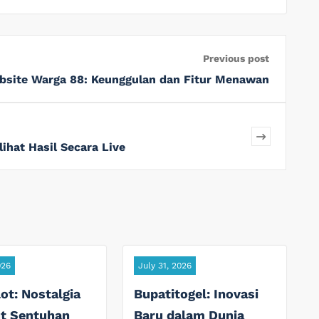
Previous post
bsite Warga 88: Keunggulan dan Fitur Menawan
hat Hasil Secara Live
026
July 31, 2026
ot: Nostalgia
Bupatitogel: Inovasi
ut Sentuhan
Baru dalam Dunia