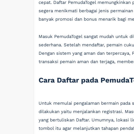
cepat. Daftar PemudaTogel memungkinkan p
segera menikmati berbagai jenis permainan y
banyak promosi dan bonus menarik bagi me
Masuk PemudaTogel sangat mudah untuk d
sederhana. Setelah mendaftar, pemain cu
Dengan sistem yang aman dan terpercaya, 
transaksi pemain aman dan terjaga, membe
Cara Daftar pada PemudaT
Untuk memulai pengalaman bermain pada si
dilakukan yaitu menjalankan registrasi. Mas
yang bertuliskan Daftar. Umumnya, lokasi l
tombol itu agar melanjutkan tahapan pendaf