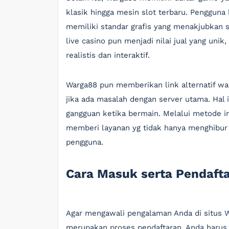
klasik hingga mesin slot terbaru. Pengguna
memiliki standar grafis yang menakjubkan 
live casino pun menjadi nilai jual yang uni
realistis dan interaktif.
Warga88 pun memberikan link alternatif 
jika ada masalah dengan server utama. Hal 
gangguan ketika bermain. Melalui metode 
memberi layanan yg tidak hanya menghibur 
pengguna.
Cara Masuk serta Pendaft
Agar mengawali pengalaman Anda di situs W
merupakan proses pendaftaran. Anda harus 