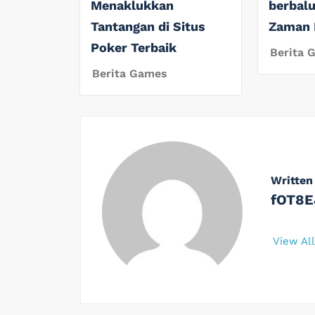
Menaklukkan
berbal
Tantangan di Situs
Zaman
Poker Terbaik
Berita 
Berita Games
Written
fOT8E
View Al