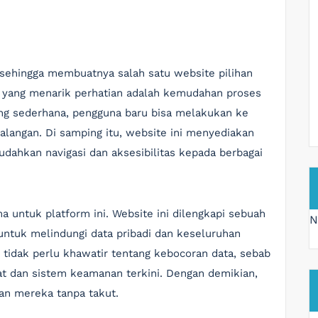
ehingga membuatnya salah satu website pilihan
g yang menarik perhatian adalah kemudahan proses
yang sederhana, pengguna baru bisa melakukan ke
alangan. Di samping itu, website ini menyediakan
ahkan navigasi dan aksesibilitas kepada berbagai
untuk platform ini. Website ini dilengkapi sebuah
N
ntuk melindungi data pribadi dan keseluruhan
g tidak perlu khawatir tentang kebocoran data, sebab
at dan sistem keamanan terkini. Dengan demikian,
n mereka tanpa takut.