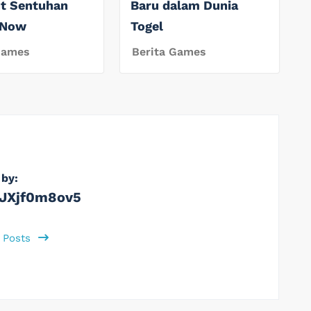
ut Sentuhan
Baru dalam Dunia
 Now
Togel
Games
Berita Games
 by:
JXjf0m8ov5
l Posts