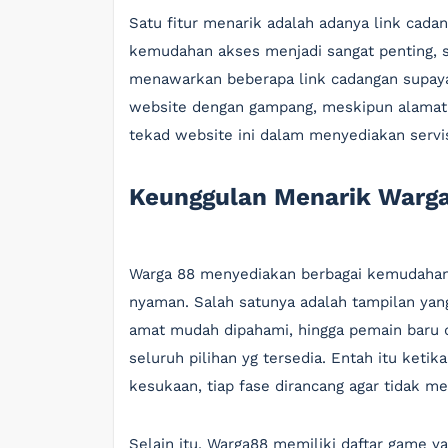
Satu fitur menarik adalah adanya link cada
kemudahan akses menjadi sangat penting, 
menawarkan beberapa link cadangan supay
website dengan gampang, meskipun alamat
tekad website ini dalam menyediakan servis
Keunggulan Menarik Warg
Warga 88 menyediakan berbagai kemudahan
nyaman. Salah satunya adalah tampilan yang
amat mudah dipahami, hingga pemain baru d
seluruh pilihan yg tersedia. Entah itu keti
kesukaan, tiap fase dirancang agar tidak 
Selain itu, Warga88 memiliki daftar game y